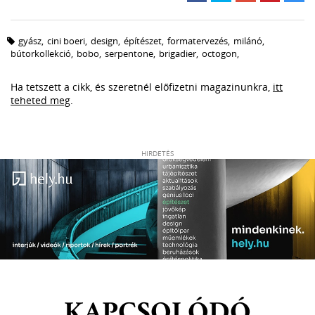
gyász
,
cini boeri
,
design
,
építészet
,
formatervezés
,
milánó
,
bútorkollekció
,
bobo
,
serpentone
,
brigadier
,
octogon
,
Ha tetszett a cikk, és szeretnél előfizetni magazinunkra,
itt
teheted meg
.
HIRDETÉS
KAPCSOLÓDÓ