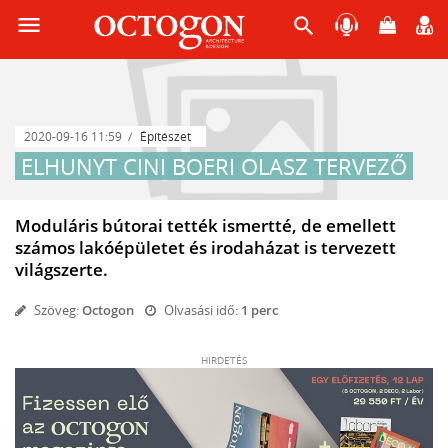
menu
search
2020-09-16 11:59
Építészet
ELHUNYT CINI BOERI OLASZ TERVEZŐ
Moduláris bútorai tették ismertté, de emellett
számos lakóépületet és irodaházat is tervezett
világszerte.
Szöveg:
Octogon
Olvasási idő:
1 perc
HIRDETÉS