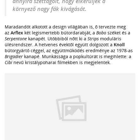
annyira széttagolt, hogy elkerüljék a
környező nagy fák kivágását.
Maradandót alkotott a design világában is, ő tervezte meg
az
Arflex
két legismertebb bútordarabját, a
Bobo
széket és a
Serpentone
kanapét. Utóbbiból nőtt ki a
Strips
moduláris
ülésrendszer. A hetvenes évektől együtt dolgozott a
Knoll
bútorgyártó céggel, az együttműködés eredménye az 1978-as
Brigadier
kanapé. Munkássága a popkultúrát is megihlette: a
Cibi
nevű kristálypoharai filmekben is megjelentek.