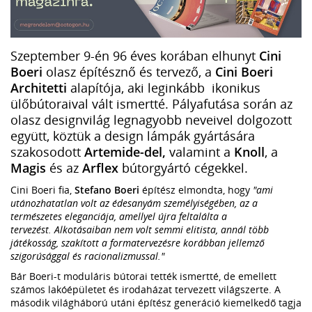
Szeptember 9-én 96 éves korában elhunyt
Cini
Boeri
olasz építésznő és tervező, a
Cini Boeri
Architetti
alapítója, aki leginkább ikonikus
ülőbútoraival vált ismertté. Pályafutása során az
olasz designvilág legnagyobb neveivel dolgozott
együtt, köztük a design lámpák gyártására
szakosodott
Artemide-del,
valamint a
Knoll
, a
Magis
és az
Arflex
bútorgyártó cégekkel.
Cini Boeri fia,
Stefano Boeri
építész elmondta, hogy
"ami
utánozhatatlan volt az édesanyám személyiségében, az a
természetes eleganciája, amellyel újra feltalálta a
tervezést.
Alkotásaiban nem volt semmi elitista, annál több
játékosság, szakított a formatervezésre korábban jellemző
szigorúsággal és racionalizmussal."
Bár Boeri-t moduláris bútorai tették ismertté, de emellett
számos lakóépületet és irodaházat tervezett világszerte. A
második világháború utáni építész generáció kiemelkedő tagja