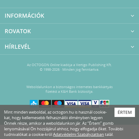
INFORMÁCIÓK
ROVATOK
HÍRLEVÉL
Az OCTOGON
Online
kiadója a Vertigo Publishing Kft.
© 1998-2026 · Minden jog fenntartva.
Weboldalunkon a biztonságos internetes bankkártyás
fizetést a K&H Bank biztosítja.
Mint minden weboldal, az octogon.hu is használ cookie-
ÉRTEM
kat, hogy kellemesebb felhasználói élményben legyen
Önnek része, amikor a weboldalunkon jár. Az “Értem” gomb
lenyomásával Ön hozzájárul ahhoz, hogy elfogadja őket. További
tudnivalókat a cookie-król
Adatvédelmi Szabályzatban
talál.