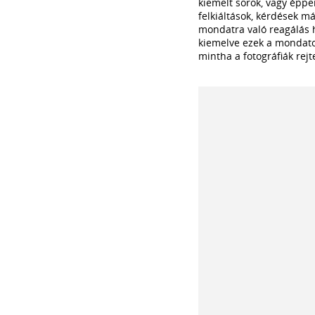
kiemelt sorok, vagy éppen
felkiáltások, kérdések m
mondatra való reagálás ha
kiemelve ezek a mondatok
mintha a fotográfiák rejt