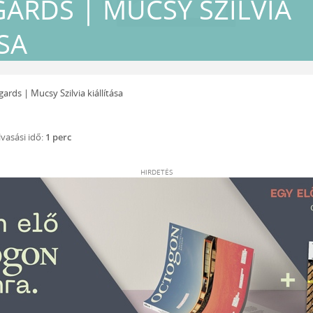
GARDS | MUCSY SZILVIA
SA
ards | Mucsy Szilvia kiállítása
vasási idő:
1 perc
HIRDETÉS