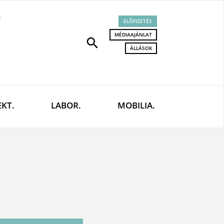
ELŐFIZETÉS
MÉDIAAJÁNLAT
search
ÁLLÁSOK
EKT.
LABOR.
MOBILIA.