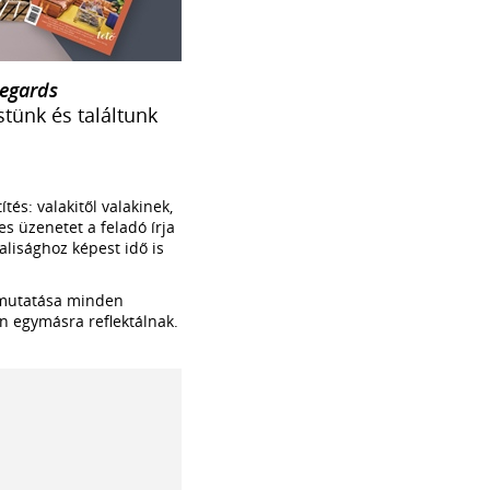
Regards
stünk és találtunk
és: valakitől valakinek,
s üzenetet a feladó írja
alisághoz képest idő is
emutatása minden
n egymásra reflektálnak.