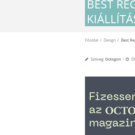
BEST RE
KIÁLLÍTÁ
Főoldal
Design
Best Reg
Szöveg:
Octogon
Ol