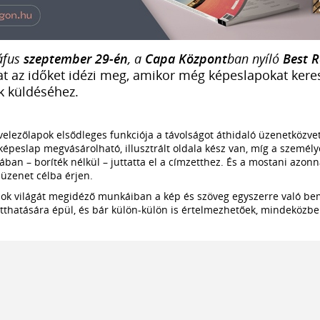
áfus
szeptember 29-én
, a
Capa Központ
ban nyíló
Best 
kat az időket idézi meg, amikor még képeslapokat kere
k küldéséhez.
elezőlapok elsődleges funkciója a távolságot áthidaló üzenetközvetít
épeslap megvásárolható, illusztrált oldala kész van, míg a személye
ában – boríték nélkül – juttatta el a címzetthez. És a mostani azonn
z üzenet célba érjen.
ok világát megidéző munkáiban a kép és szöveg egyszerre való b
tthatására épül, és bár külön-külön is értelmezhetőek, mindeközbe