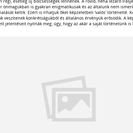
 régi, esetleg új bölcsességek lennének. A rövid, néha lezáró írásjel 
ár önmagukban is gyakran enigmatikusak és az általunk nem ismert 
tását keltik. Ezért is írhatjuk őket képzeletbeli ’valós’ történetté.
 veszítenek konkrétságukból és általános érvényük erősödik. A kép
ett jelentéseit nyitnák meg, úgy, hogy az akár a saját történetünk is 