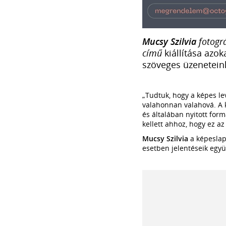
Mucsy Szilvia
fotogr
című
kiállítása azo
szöveges üzenetein
„Tudtuk, hogy a képes lev
valahonnan valahová. A k
és általában nyitott form
kellett ahhoz, hogy ez a
Mucsy Szilvia
a képeslap
esetben jelentéseik együ