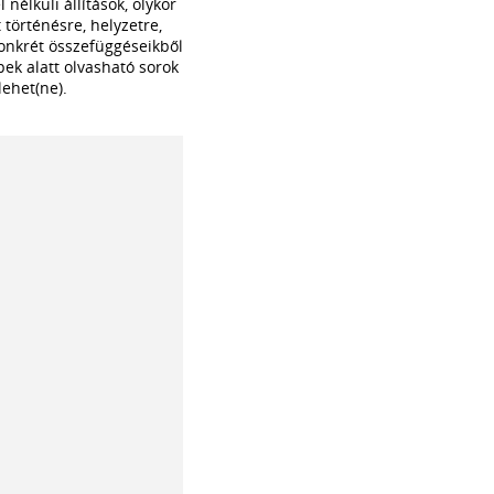
nélküli állítások, olykor
történésre, helyzetre,
 Konkrét összefüggéseikből
ek alatt olvasható sorok
lehet(ne).