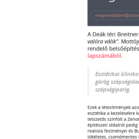
A Deák téri Breitne
valóra válik”
. Mottó
rendelő belsőépítés
lapszámából
.
Esztétikai klinik
görög szépségideá
szépségiparig.
Ezek a létesítmények azo
esztétika a kezelésekre k
tetszetős színfolt a Zeno
építészeti oldalról pedig
realista festményei és 
tökéletes, csomómentes