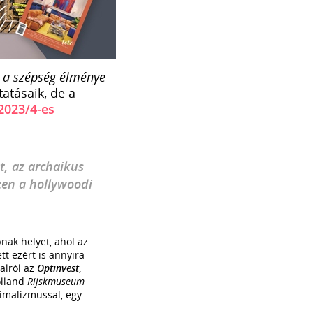
l a szépség élménye
atásaik, de a
023/4-es
t, az archaikus
szen a hollywoodi
nak helyet, ahol az
tt ezért is annyira
dalról az
Optinvest
,
olland
Rijskmuseum
imalizmussal, egy