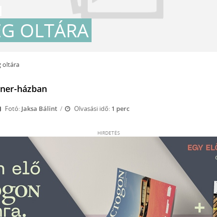
ÉG OLTÁRA
 oltára
itner-házban
Fotó:
Jaksa Bálint
Olvasási idő:
1 perc
HIRDETÉS