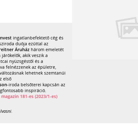
invest
ingatlanbefektető cég és
sziroda duója ezúttal az
reitner Áruház
három emeletét
 járókelők, akik veszik a
utcai nyüzsgéstől és a
dva felnézzenek az épületre,
változásnak lehetnek szemtanúi
z első
son
-iroda belsőterei kapcsán az
egfontosabb inspiráció.
agazin 181-es (2023/1-es)
lvasni.