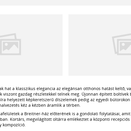
k hat a klasszikus elegancia az elegánsan otthonos hatást keltő, va
dek viszont gazdag részletekkel telnek meg. Újonnan épített boltívek
falra helyezett képkeretszerű díszelemek pedig az egyedi bútorokon 
alvezetés kéz a kézben áramlik a térben.
elületek a Breitner-ház előterének is a gondolati folytatásai, amit
ban. Kortárs, megvilágított oltárra emlékeztet a központi recepciós 
y kompozíció.