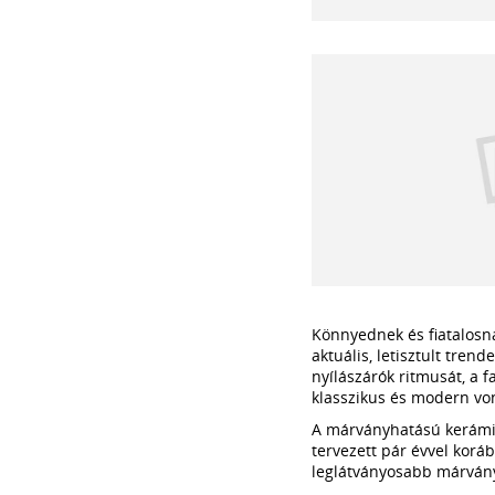
Könnyednek és fiatalosna
aktuális, letisztult tren
nyílászárók ritmusát, a 
klasszikus és modern von
A márványhatású kerámiaf
tervezett pár évvel koráb
leglátványosabb márván