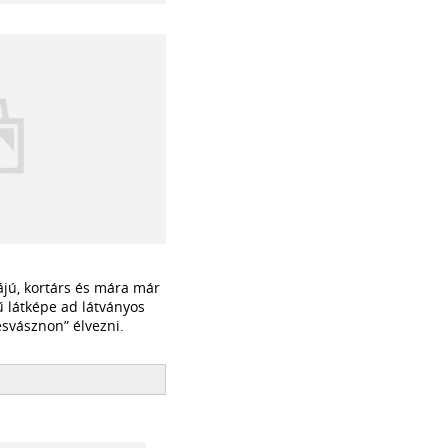
ájú, kortárs és mára már
ű látképe ad látványos
esvásznon” élvezni.