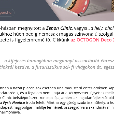
r-házban megnyitott a
Zenon Clinic
, vagyis
„a hely, aho
jukhoz hűen pedig nemcsak magas színvonalú szolgált
zete is figyelemreméltó. Cikkünk
az OCTOGON Deco 2
a – a kifejezés önmagában megannyi asszociációt ébresz
loktól kezdve, a futurisztikus sci- fi világokon át, egé
nban a hazai piacon sok esetben unalmas, steril enteriőrökben kap
orlátozódik, és a fogalom nem itatja át a környezetet. Egyebek melle
n Clinic belsőépítészeti koncepciója, amiért az ingatlanfejlesztői ol
 a
Pyxis Nautica
iroda felelt. Mintha egy görög szobrászműhely, a h
Budapest nagypolgári miliője lennének összegyúrva a skandináv min
 harmóniává.