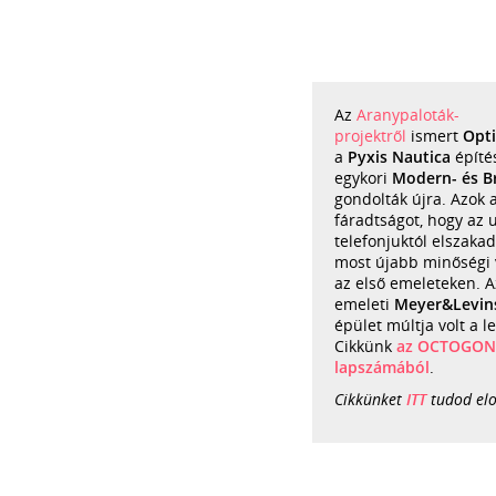
Az
Aranypaloták-
projektről
ismert
Opt
a
Pyxis Nautica
építé
egykori
Modern- és B
gondolták újra. Azok a
fáradtságot, hogy az 
telefonjuktól elszaka
most újabb minőségi 
az első emeleteken. A
emeleti
Meyer&Levin
épület múltja volt a l
Cikkünk
az OCTOGON m
lapszámából
.
Cikkünket
ITT
tudod elo