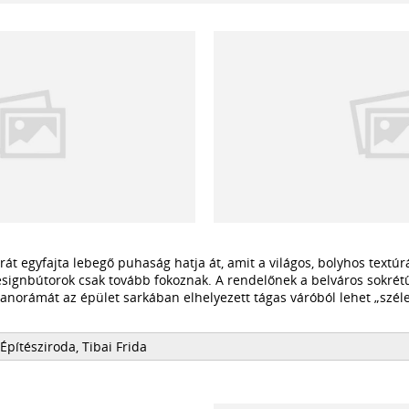
át egyfajta lebegő puhaság hatja át, amit a világos, bolyhos textúr
signbútorok csak tovább fokoznak. A rendelőnek a belváros sokrét
anorámát az épület sarkában elhelyezett tágas váróból lehet „szél
Építésziroda, Tibai Frida