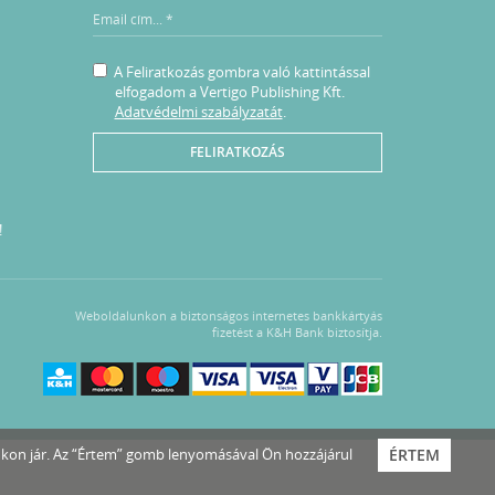
A Feliratkozás gombra való kattintással
elfogadom a Vertigo Publishing Kft.
Adatvédelmi szabályzatát
.
FELIRATKOZÁS
!
Weboldalunkon a biztonságos internetes bankkártyás
fizetést a K&H Bank biztosítja.
nkon jár. Az “Értem” gomb lenyomásával Ön hozzájárul
ÉRTEM