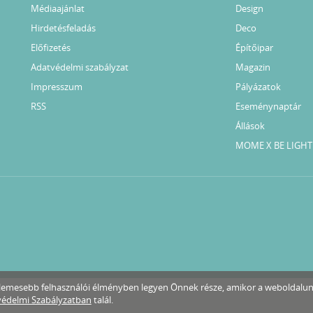
Médiaajánlat
Design
Hirdetésfeladás
Deco
Előfizetés
Építőipar
Adatvédelmi szabályzat
Magazin
Impresszum
Pályázatok
RSS
Eseménynaptár
Állások
MOME X BE LIGHT
ellemesebb felhasználói élményben legyen Önnek része, amikor a weboldalu
édelmi Szabályzatban
talál.