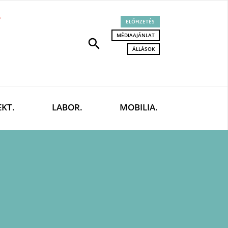
ELŐFIZETÉS
MÉDIAAJÁNLAT
search
ÁLLÁSOK
EKT.
LABOR.
MOBILIA.