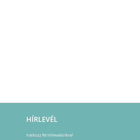
HÍRLEVÉL
Iratkozz fel hírlevelünkre!