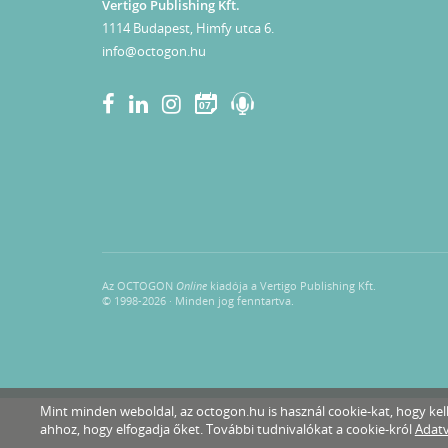
Vertigo Publishing Kft.
1114 Budapest, Himfy utca 6.
info@octogon.hu
07
Az OCTOGON
Online
kiadója a Vertigo Publishing Kft.
© 1998-2026 · Minden jog fenntartva.
Mint minden weboldal, az octogon.hu is használ cookie-kat, hogy k
ahhoz, hogy elfogadja őket. További tudnivalókat a cookie-król
Adatv