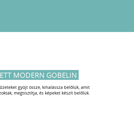
YETT MODERN GOBELIN
yűzeteket gyűjt össze, kihalássza belőlük, amit
ktak, megtisztítja, és képeket készít belőlük.