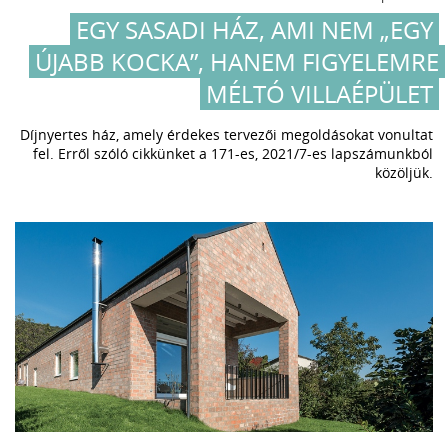
EGY SASADI HÁZ, AMI NEM „EGY
ÚJABB KOCKA”, HANEM FIGYELEMRE
MÉLTÓ VILLAÉPÜLET
Díjnyertes ház, amely érdekes tervezői megoldásokat vonultat
fel. Erről szóló cikkünket a 171-es, 2021/7-es lapszámunkból
közöljük.