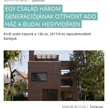
2025-07-02 06:03
Építészet
EGY CSALÁD HÁROM
GENERÁCIÓJÁNAK OTTHONT ADÓ
HÁZ A BUDAI HEGYVIDÉKEN
Erről szóló írásunk a 136-os, 2017/4-es lapszámunkból
közöljük.
2024-08-30 15:24
Építészet