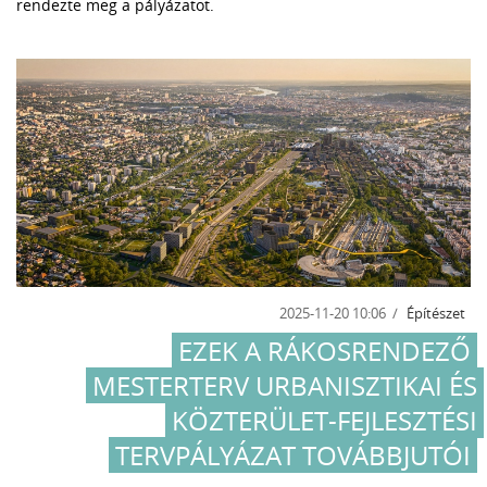
rendezte meg a pályázatot.
2025-11-20 10:06
Építészet
EZEK A RÁKOSRENDEZŐ
MESTERTERV URBANISZTIKAI ÉS
KÖZTERÜLET-FEJLESZTÉSI
TERVPÁLYÁZAT TOVÁBBJUTÓI