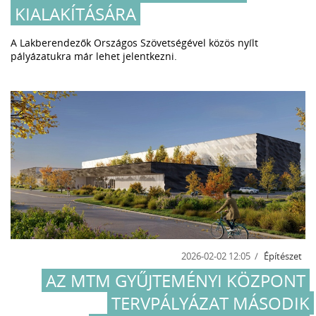
KIALAKÍTÁSÁRA
A Lakberendezők Országos Szövetségével közös nyílt
pályázatukra már lehet jelentkezni.
2026-02-02 12:05
Építészet
AZ MTM GYŰJTEMÉNYI KÖZPONT
TERVPÁLYÁZAT MÁSODIK