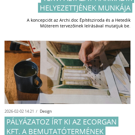
HELYEZETTJÉNEK MUNKÁJA
A koncepciót az Archi.doc Építésziroda és a Hetedik
Műterem tervezőinek leírásával mutatjuk be.
2026-02-02 14:21
Design
PÁLYÁZATOZ ÍRT KI AZ ECORGAN
KFT. A BEMUTATÓTERMÉNEK