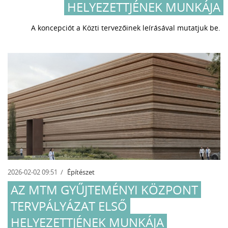
HELYEZETTJÉNEK MUNKÁJA
A koncepciót a Közti tervezőinek leírásával mutatjuk be.
2026-02-02 09:51
Építészet
AZ MTM GYŰJTEMÉNYI KÖZPONT
TERVPÁLYÁZAT ELSŐ
HELYEZETTJÉNEK MUNKÁJA