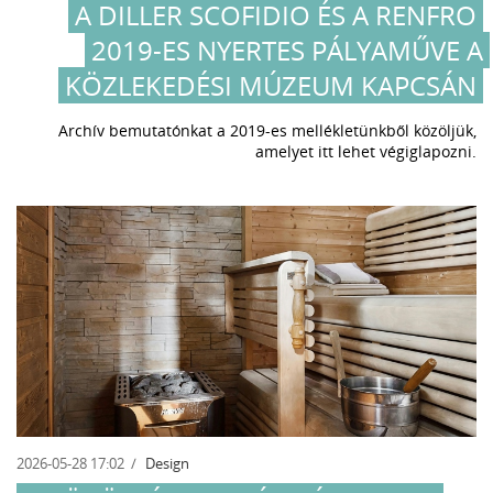
A DILLER SCOFIDIO ÉS A RENFRO
2019-ES NYERTES PÁLYAMŰVE A
KÖZLEKEDÉSI MÚZEUM KAPCSÁN
Archív bemutatónkat a 2019-es mellékletünkből közöljük,
amelyet
itt
lehet végiglapozni.
2026-05-28 17:02
Design