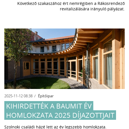
Következő szakaszához ért nemrégiben a Rákosrendező
revitalizálására irányuló pályázat.
2025-11-12 08:38
Építőipar
KIHIRDETTÉK A BAUMIT ÉV
HOMLOKZATA 2025 DÍJAZOTTJAIT
Szolnoki családi házé lett az év legszebb homlokzata.