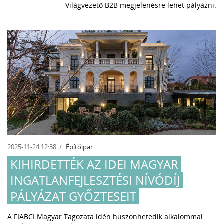
Világvezető B2B megjelenésre lehet pályázni.
2025-11-24 12:38
Építőipar
KIHIRDETTÉK AZ IDEI MAGYAR
INGATLANFEJLESZTÉSI NÍVÓDÍJ
PÁLYÁZAT GYŐZTESEIT
A FIABCI Magyar Tagozata idén huszonhetedik alkalommal