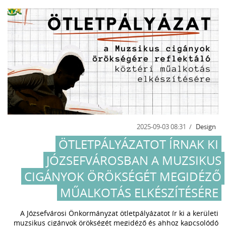
2025-09-03 08:31
Design
ÖTLETPÁLYÁZATOT ÍRNAK KI
JÓZSEFVÁROSBAN A MUZSIKUS
CIGÁNYOK ÖRÖKSÉGÉT MEGIDÉZŐ
MŰALKOTÁS ELKÉSZÍTÉSÉRE
A Józsefvárosi Önkormányzat ötletpályázatot ír ki a kerületi
muzsikus cigányok örökségét megidéző és ahhoz kapcsolódó