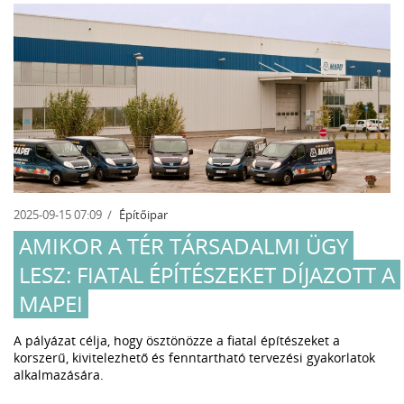
2025-09-15 07:09
Építőipar
AMIKOR A TÉR TÁRSADALMI ÜGY
LESZ: FIATAL ÉPÍTÉSZEKET DÍJAZOTT A
MAPEI
A pályázat célja, hogy ösztönözze a fiatal építészeket a
korszerű, kivitelezhető és fenntartható tervezési gyakorlatok
alkalmazására.