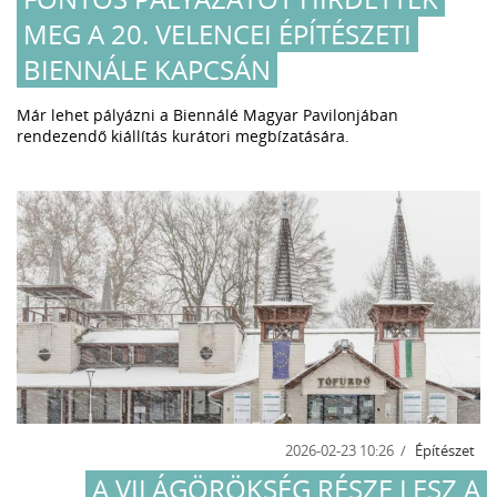
MEG A 20. VELENCEI ÉPÍTÉSZETI
BIENNÁLE KAPCSÁN
Már lehet pályázni a Biennálé Magyar Pavilonjában
rendezendő kiállítás kurátori megbízatására.
2026-02-23 10:26
Építészet
A VILÁGÖRÖKSÉG RÉSZE LESZ A