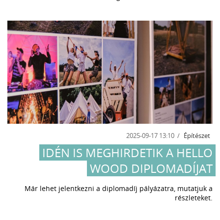
2025-09-17 13:10
Építészet
IDÉN IS MEGHIRDETIK A HELLO
WOOD DIPLOMADÍJAT
Már lehet jelentkezni a diplomadíj pályázatra, mutatjuk a
részleteket.