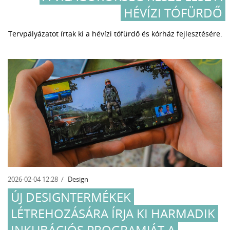
HÉVÍZI TÓFÜRDŐ
Tervpályázatot írtak ki a hévízi tófürdő és kórház fejlesztésére.
2026-02-04 12:28
Design
ÚJ DESIGNTERMÉKEK
LÉTREHOZÁSÁRA ÍRJA KI HARMADIK
INKUBÁCIÓS PROGRAMJÁT A