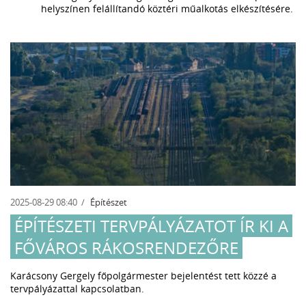
helyszínen felállítandó köztéri műalkotás elkészítésére.
2025-08-29 08:40
Építészet
ÉPÍTÉSZETI TERVPÁLYÁZATOT ÍR KI A
FŐVÁROS RÁKOSRENDEZŐRE
Karácsony Gergely főpolgármester bejelentést tett közzé a
tervpályázattal kapcsolatban.