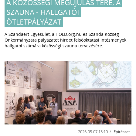
A KÖZÖSSÉGI MEGÚJULÁS TERE, A
SZAUNA - HALLGATÓI
ÖTLETPÁLYÁZAT
A Szandáért Egyesület, a HOLD.org.hu és Szanda Község
Önkormányzata pályázatot hirdet felsőoktatási intézmények
hallgatói számára közösségi szauna tervezésére.
2026-05-07 13:10
Építészet