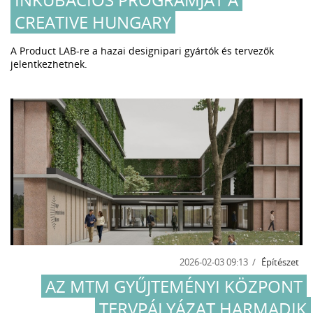
CREATIVE HUNGARY
A Product LAB-re a hazai designipari gyártók és tervezők
jelentkezhetnek.
2026-02-03 09:13
Építészet
AZ MTM GYŰJTEMÉNYI KÖZPONT
TERVPÁLYÁZAT HARMADIK