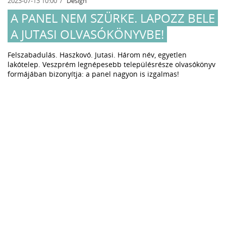
2023-07-13 10:00
Design
A PANEL NEM SZÜRKE. LAPOZZ BELE
A JUTASI OLVASÓKÖNYVBE!
Felszabadulás. Haszkovó. Jutasi. Három név, egyetlen
lakótelep. Veszprém legnépesebb településrésze olvasókönyv
formájában bizonyítja: a panel nagyon is izgalmas!