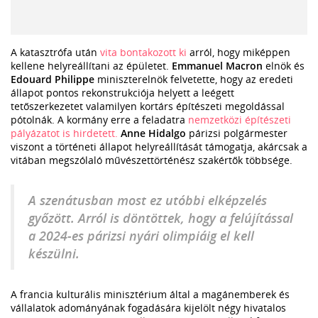
A katasztrófa után
vita bontakozott ki
arról, hogy miképpen
kellene helyreállítani az épületet.
Emmanuel Macron
elnök és
Edouard Philippe
miniszterelnök felvetette, hogy az eredeti
állapot pontos rekonstrukciója helyett a leégett
tetőszerkezetet valamilyen kortárs építészeti megoldással
pótolnák. A kormány erre a feladatra
nemzetközi építészeti
pályázatot is hirdetett.
Anne Hidalgo
párizsi polgármester
viszont a történeti állapot helyreállítását támogatja, akárcsak a
vitában megszólaló művészettörténész szakértők többsége.
A szenátusban most ez utóbbi elképzelés
győzött. Arról is döntöttek, hogy a felújítással
a 2024-es párizsi nyári olimpiáig el kell
készülni.
A francia kulturális minisztérium által a magánemberek és
vállalatok adományának fogadására kijelölt négy hivatalos