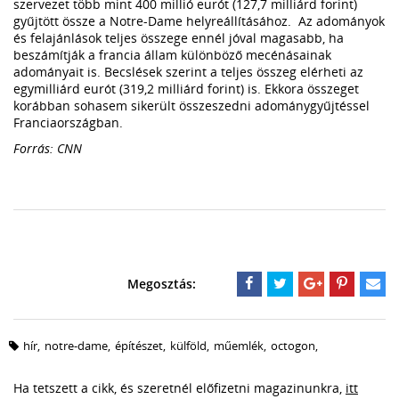
szervezet több mint 400 millió eurót (127,7 milliárd forint)
gyűjtött össze a Notre-Dame helyreállításához. Az adományok
és felajánlások teljes összege ennél jóval magasabb, ha
beszámítják a francia állam különböző mecénásainak
adományait is. Becslések szerint a teljes összeg elérheti az
egymilliárd eurót (319,2 milliárd forint) is. Ekkora összeget
korábban sohasem sikerült összeszedni adománygyűjtéssel
Franciaországban.
Forrás: CNN
hír
,
notre-dame
,
építészet
,
külföld
,
műemlék
,
octogon
,
Ha tetszett a cikk, és szeretnél előfizetni magazinunkra,
itt