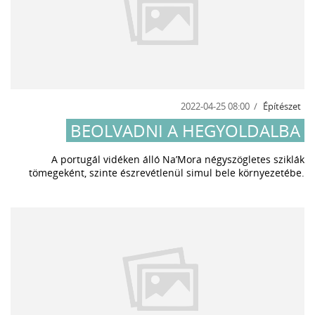
2022-04-25 08:00
Építészet
BEOLVADNI A HEGYOLDALBA
A portugál vidéken álló Na’Mora négyszögletes sziklák
tömegeként, szinte észrevétlenül simul bele környezetébe.