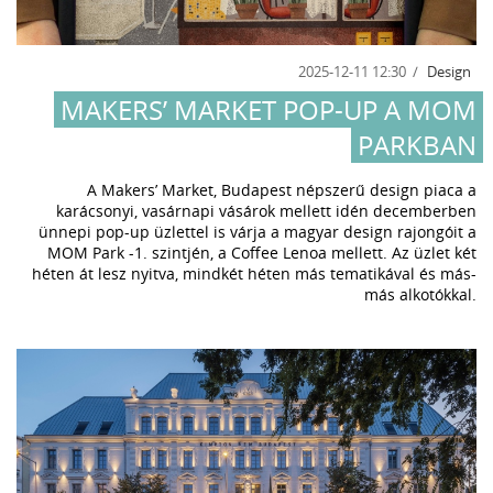
2025-12-11 12:30
Design
MAKERS’ MARKET POP-UP A MOM
PARKBAN
A Makers’ Market, Budapest népszerű design piaca a
karácsonyi, vasárnapi vásárok mellett idén decemberben
ünnepi pop-up üzlettel is várja a magyar design rajongóit a
MOM Park -1. szintjén, a Coffee Lenoa mellett. Az üzlet két
héten át lesz nyitva, mindkét héten más tematikával és más-
más alkotókkal.