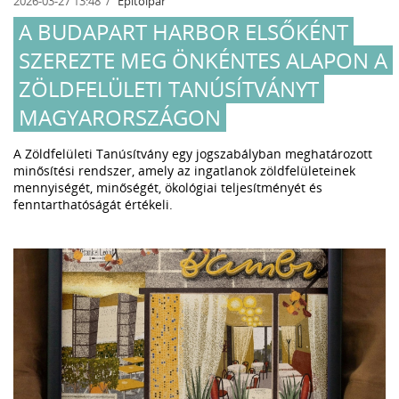
2026-03-27 13:48
Építőipar
A BUDAPART HARBOR ELSŐKÉNT
SZEREZTE MEG ÖNKÉNTES ALAPON A
ZÖLDFELÜLETI TANÚSÍTVÁNYT
MAGYARORSZÁGON
A Zöldfelületi Tanúsítvány egy jogszabályban meghatározott
minősítési rendszer, amely az ingatlanok zöldfelületeinek
mennyiségét, minőségét, ökológiai teljesítményét és
fenntarthatóságát értékeli.