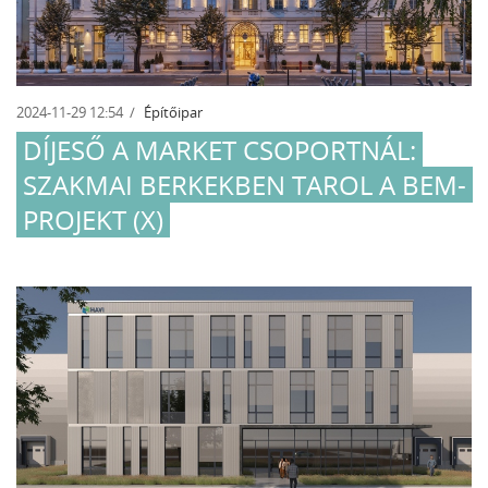
2024-11-29 12:54
Építőipar
DÍJESŐ A MARKET CSOPORTNÁL:
SZAKMAI BERKEKBEN TAROL A BEM-
PROJEKT (X)