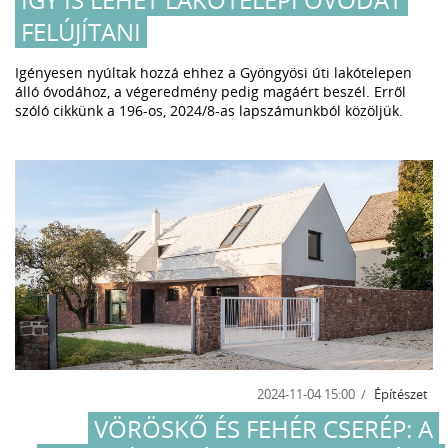
FELÚJÍTANI
Igényesen nyúltak hozzá ehhez a Gyöngyösi úti lakótelepen
álló óvodához, a végeredmény pedig magáért beszél. Erről
szóló cikkünk a 196-os, 2024/8-as lapszámunkból közöljük.
2024-11-04 15:00
Építészet
VÖRÖSKŐ ÉS FEHÉR CSERÉP: A