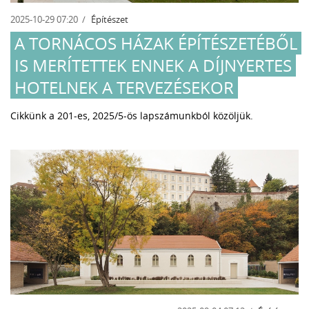
2025-10-29 07:20
Építészet
A TORNÁCOS HÁZAK ÉPÍTÉSZETÉBŐL
IS MERÍTETTEK ENNEK A DÍJNYERTES
HOTELNEK A TERVEZÉSEKOR
Cikkünk a 201-es, 2025/5-ös lapszámunkból közöljük.