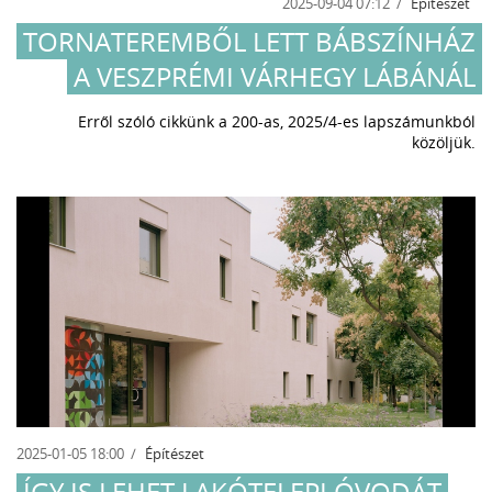
2025-09-04 07:12
Építészet
TORNATEREMBŐL LETT BÁBSZÍNHÁZ
A VESZPRÉMI VÁRHEGY LÁBÁNÁL
Erről szóló cikkünk a 200-as, 2025/4-es lapszámunkból
közöljük.
2025-01-05 18:00
Építészet
ÍGY IS LEHET LAKÓTELEPI ÓVODÁT