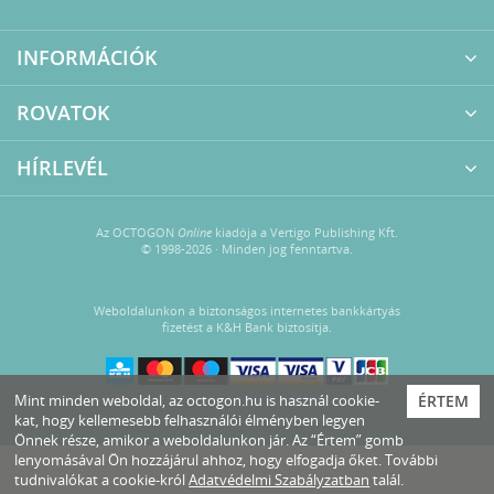
INFORMÁCIÓK
ROVATOK
HÍRLEVÉL
Az OCTOGON
Online
kiadója a Vertigo Publishing Kft.
© 1998-2026 · Minden jog fenntartva.
Weboldalunkon a biztonságos internetes bankkártyás
fizetést a K&H Bank biztosítja.
Mint minden weboldal, az octogon.hu is használ cookie-
ÉRTEM
kat, hogy kellemesebb felhasználói élményben legyen
Önnek része, amikor a weboldalunkon jár. Az “Értem” gomb
lenyomásával Ön hozzájárul ahhoz, hogy elfogadja őket. További
tudnivalókat a cookie-król
Adatvédelmi Szabályzatban
talál.