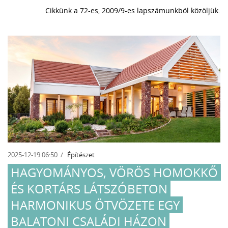
Cikkünk a 72-es, 2009/9-es lapszámunkból közöljük.
2025-12-19 06:50
Építészet
HAGYOMÁNYOS, VÖRÖS HOMOKKŐ
ÉS KORTÁRS LÁTSZÓBETON
HARMONIKUS ÖTVÖZETE EGY
BALATONI CSALÁDI HÁZON