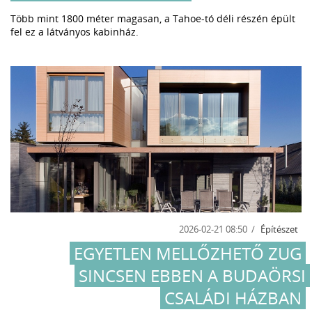
Több mint 1800 méter magasan, a Tahoe-tó déli részén épült
fel ez a látványos kabinház.
2026-02-21 08:50
Építészet
EGYETLEN MELLŐZHETŐ ZUG
SINCSEN EBBEN A BUDAÖRSI
CSALÁDI HÁZBAN