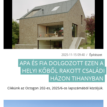
2025-11-15 09:40
Építészet
APA ÉS FIA DOLGOZOTT EZEN A
HELYI KŐBŐL RAKOTT CSALÁDI
HÁZON TIHANYBAN
Cikkünk az Octogon 202-es, 2025/6-os lapszámából közöljük.