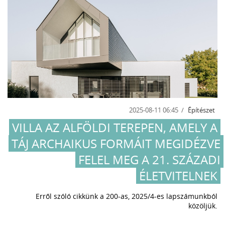
2025-08-11 06:45
Építészet
VILLA AZ ALFÖLDI TEREPEN, AMELY A
TÁJ ARCHAIKUS FORMÁIT MEGIDÉZVE
FELEL MEG A 21. SZÁZADI
ÉLETVITELNEK
Erről szóló cikkünk a 200-as, 2025/4-es lapszámunkból
közöljük.