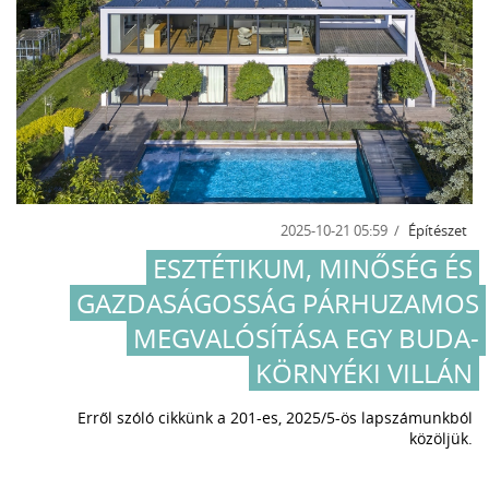
2025-10-21 05:59
Építészet
ESZTÉTIKUM, MINŐSÉG ÉS
GAZDASÁGOSSÁG PÁRHUZAMOS
MEGVALÓSÍTÁSA EGY BUDA-
KÖRNYÉKI VILLÁN
Erről szóló cikkünk a 201-es, 2025/5-ös lapszámunkból
közöljük.