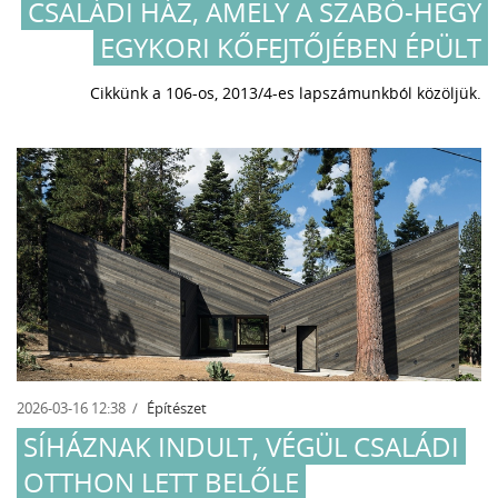
CSALÁDI HÁZ, AMELY A SZABÓ-HEGY
EGYKORI KŐFEJTŐJÉBEN ÉPÜLT
Cikkünk a 106-os, 2013/4-es lapszámunkból közöljük.
2026-03-16 12:38
Építészet
SÍHÁZNAK INDULT, VÉGÜL CSALÁDI
OTTHON LETT BELŐLE