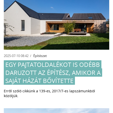
2025-07-10 08:42
Építészet
EGY PAJTATOLDALÉKOT IS ODÉBB
DARUZOTT AZ ÉPÍTÉSZ, AMIKOR A
SAJÁT HÁZÁT BŐVÍTETTE
Erről szóló cikkünk a 139-es, 2017/7-es lapszámunkból
közöljük.