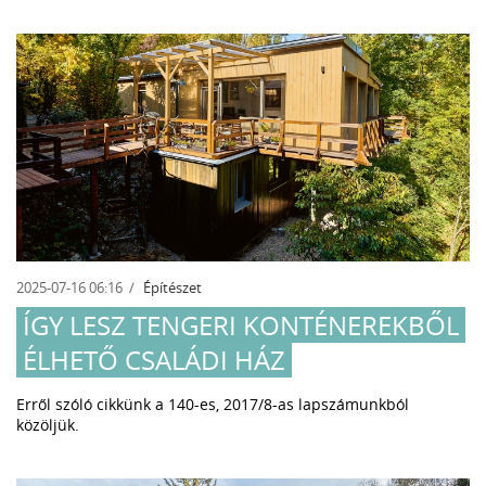
2025-07-16 06:16
Építészet
ÍGY LESZ TENGERI KONTÉNEREKBŐL
ÉLHETŐ CSALÁDI HÁZ
Erről szóló cikkünk a 140-es, 2017/8-as lapszámunkból
közöljük.