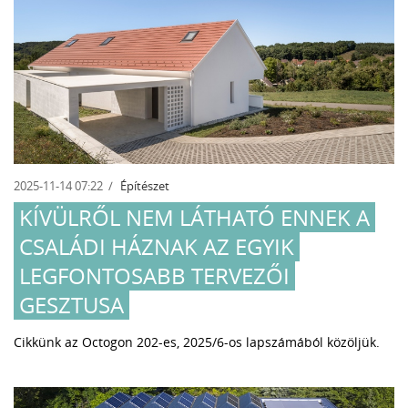
2025-11-14 07:22
Építészet
KÍVÜLRŐL NEM LÁTHATÓ ENNEK A
CSALÁDI HÁZNAK AZ EGYIK
LEGFONTOSABB TERVEZŐI
GESZTUSA
Cikkünk az Octogon 202-es, 2025/6-os lapszámából közöljük.