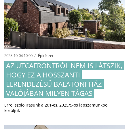
2025-10-04 10:00
Építészet
AZ UTCAFRONTRÓL NEM IS LÁTSZIK,
HOGY EZ A HOSSZANTI
ELRENDEZÉSŰ BALATONI HÁZ
VALÓJÁBAN MILYEN TÁGAS
Erről szóló írásunk a 201-es, 2025/5-ös lapszámunkból
közöljük.