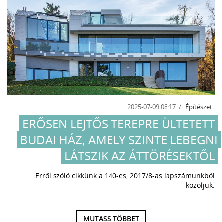
2025-07-09 08:17
Építészet
ERŐSEN LEJTŐS TEREPRE ÜLTETETT
BUDAI HÁZ, AMELY SZINTE LEBEGNI
LÁTSZIK AZ ÁTTÖRÉSEKTŐL
Erről szóló cikkünk a 140-es, 2017/8-as lapszámunkból
közöljük.
MUTASS TÖBBET