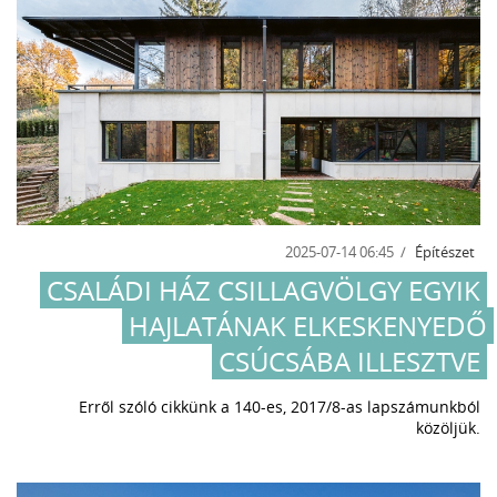
2025-07-14 06:45
Építészet
CSALÁDI HÁZ CSILLAGVÖLGY EGYIK
HAJLATÁNAK ELKESKENYEDŐ
CSÚCSÁBA ILLESZTVE
Erről szóló cikkünk a 140-es, 2017/8-as lapszámunkból
közöljük.