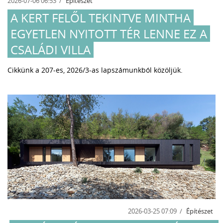
2026-07-06 06:53
Építészet
A KERT FELŐL TEKINTVE MINTHA
EGYETLEN NYITOTT TÉR LENNE EZ A
CSALÁDI VILLA
Cikkünk a 207-es, 2026/3-as lapszámunkból közöljük.
2026-03-25 07:09
Építészet