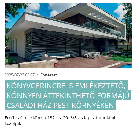
2025-07-23 06:07
Építészet
KÖNYVGERINCRE IS EMLÉKEZTETŐ,
KÖNNYEN ÁTTEKINTHETŐ FORMÁJÚ
CSALÁDI HÁZ PEST KÖRNYÉKÉN
Erről szóló cikkünk a 132-es, 2016/8-as lapszámunkból
közöljük.