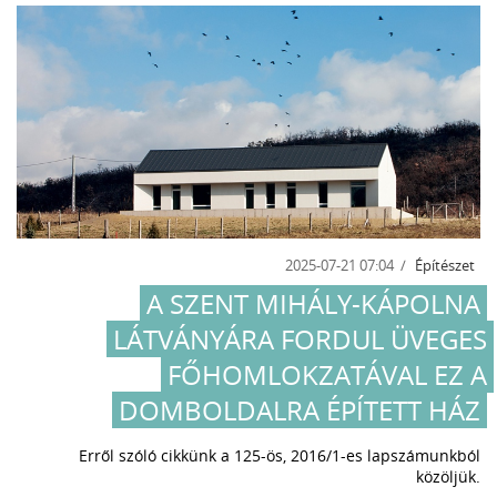
2025-07-21 07:04
Építészet
A SZENT MIHÁLY-KÁPOLNA
LÁTVÁNYÁRA FORDUL ÜVEGES
FŐHOMLOKZATÁVAL EZ A
DOMBOLDALRA ÉPÍTETT HÁZ
Erről szóló cikkünk a 125-ös, 2016/1-es lapszámunkból
közöljük.