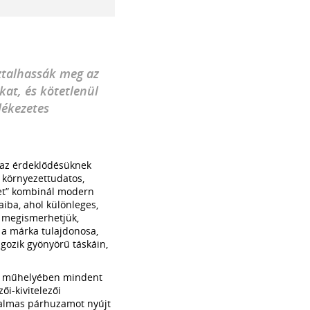
ztalhassák meg az
at, és kötetlenül
lékezetes
k az érdeklődésüknek
környezettudatos,
ket” kombinál modern
aiba, ahol különleges,
, megismerhetjük,
a márka tulajdonosa,
lgozik gyönyörű táskáin,
műhelyében mindent
zői-kivitelezői
Izgalmas párhuzamot nyújt