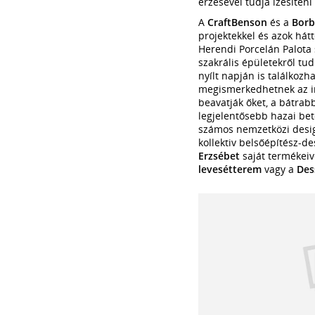
érzésével tudja ízesíteni 
A
CraftBenson
és a
Borb
projektekkel és azok hát
Herendi Porcelán Palota 
szakrális épületekről tu
nyílt napján is találkozh
megismerkedhetnek az iro
beavatják őket, a bátrabb
legjelentősebb hazai bet
számos nemzetközi desig
kollektiv belsőépítész-
Erzsébet
saját termékeive
levesétterem
vagy a
Des