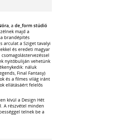
Nóra
, a
de_form stúdió
eszélnek majd a
t a brandépítés
s arculat a Sziget tavalyi
etekkel és eredeti magyar
és csomagolástervezéssel
ek nyitóbuliján vehetünk
ékenykedik: náluk
egends, Final Fantasy)
k és a filmes világ iránt
k ellátásáért felelős
en kívül a Design Hét
l. A részvétel minden
ebességgel telnek be a