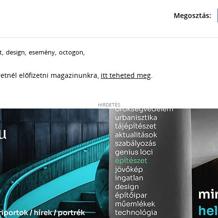
t
,
design
,
esemény
,
octogon
,
eretnél előfizetni magazinunkra,
itt teheted meg
.
HIRDETÉS