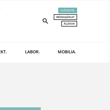
ELŐFIZETÉS
MÉDIAAJÁNLAT
search
ÁLLÁSOK
EKT.
LABOR.
MOBILIA.