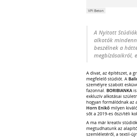
VPI Beton
A Nyitott Stúdió
alkotók mindenna
beszélnek a hátt
megbízásaikról, 
A divat, az építészet, a
megfelelő stúdiót. A
Bali
személyre szabott esküvő
fazonnal.
BORIBIANKA
i
exkluzív alkotásai szül
hogyan formálódnak az 
Horn Enikő
milyen kivál
sőt a 2019-es őszi/téli ko
A ma már kreatív stúdió
megtudhatunk az alapít
szemléletéről, a textil-ú