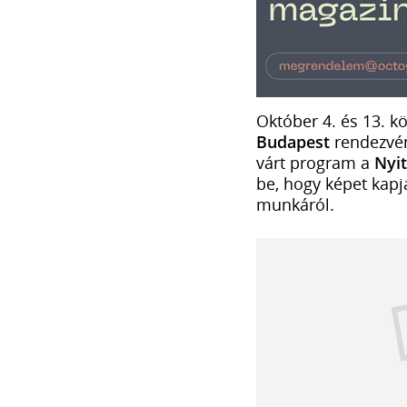
Október 4. és 13. k
Budapest
rendezvén
várt program a
Nyit
be, hogy képet kapj
munkáról.