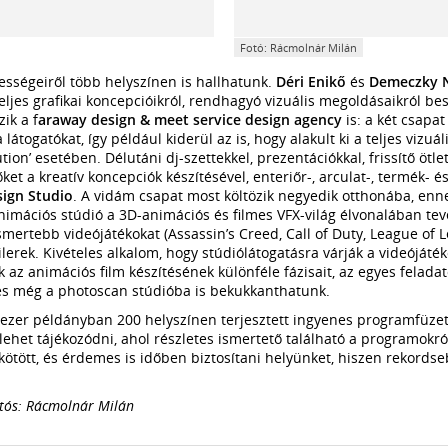
Fotó: Rácmolnár Milán
kességeiről több helyszínen is hallhatunk.
Déri Enikő
és
Demeczky 
teljes grafikai koncepcióikról, rendhagyó vizuális megoldásaikról b
ik a f
araway design & meet service design agency
is: a két csapa
látogatókat, így például kiderül az is, hogy alakult ki a teljes vizuáli
ion’ esetében. Délutáni dj-szettekkel, prezentációkkal, frissítő ötl
ket a kreatív koncepciók készítésével, enteriőr-, arculat-, termék- 
ign Studio
. A vidám csapat most költözik negyedik otthonába, enn
imációs stúdió a 3D-animációs és filmes VFX-világ élvonalában tev
smertebb videójátékokat (Assassin’s Creed, Call of Duty, League of L
erek. Kivételes alkalom, hogy stúdiólátogatásra várják a videójátéko
az animációs film készítésének különféle fázisait, az egyes feladato
 és még a photoscan stúdióba is bekukkanthatunk.
5 ezer példányban 200 helyszínen terjesztett ingyenes programfüzet
ehet tájékozódni, ahol részletes ismertető található a programokró
kötött, és érdemes is időben biztosítani helyünket, hiszen rekords
otós: Rácmolnár Milán