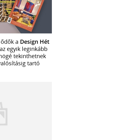
klődők a
Design Hét
az egyik leginkább
 mögé tekinthetnek
alósításig tartó