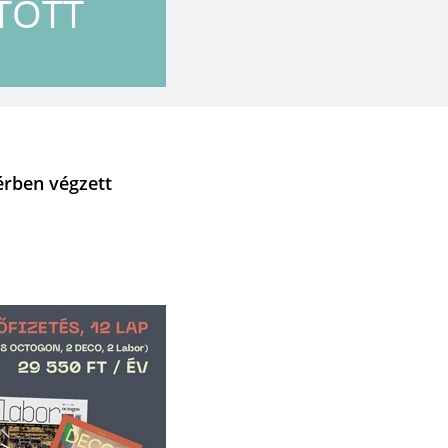
ITOTT
érben végzett