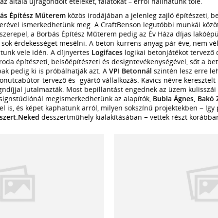
az általa újragondolt ételeket, falatokat – erről hallhatunk tőle.
ás Építész Műterem
közös irodájában a jelenleg zajló építészeti, b
terével ismerkedhetünk meg. A CraftBenson legutóbbi munkái közöt
szerepel, a Borbás Építész Műterem pedig az Év Háza díjas lakóépüle
d sok érdekességet mesélni. A beton kurrens anyag pár éve, nem vél
atunk vele idén. A díjnyertes
Logifaces
logikai betonjátékot tervező 
da építészeti, belsőépítészeti és designtevékenységével, sőt a bet
ak pedig ki is próbálhatják azt. A
VPI Betonnál
szintén lesz erre le
onutcabútor-tervező és -gyártó vállalkozás. Kavics névre keresztelt 
ndíjjal jutalmazták. Most bepillantást engednek az üzem kulisszá
designstúdiónál megismerkedhetünk az alapítók,
Bubla Ágnes, Bakó 
l is, és képet kaphatunk arról, milyen sokszínű projektekben − így 
szert.Neked
desszertműhely kialakításában − vettek részt korábba