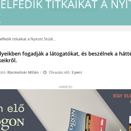
FELFEDIK TITKAIKAT A NY
K
felfedik titkaikat a Nyitott Stúdiók
yeikben fogadják a látogatókat, és beszélnek a hátt
eikről.
otó:
Rácmolnár Milán
Olvasási idő:
3 perc
HIRDETÉS