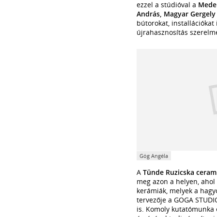
ezzel a stúdióval a
Mede
András, Magyar Gergely
bútorokat, installációka
újrahasznosítás szerelme
Góg Angéla
A
Tünde Ruzicska cerami
meg azon a helyen, ahol 
kerámiák, melyek a hagyo
tervezője a GOGA STUDIO
is. Komoly kutatómunka e