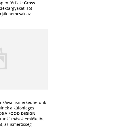
pen férfiak:
Gross
déktárgyakat, sőt
árják nemcsak az
nkáival ismerkedhetünk
ülnek a különleges
OGA FOOD DESIGN
hatunk” mások emlékeibe
t, az ismerősség