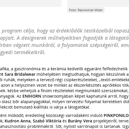
Fotó: Rácmolnár Milán
k program célja, hogy az érdeklődők testközelből tapas
pjait. A designerek műhelyeikben fogadják a látogatók
érben végzett munkáról, a folyamatok szépségeiről, em
egyedi termékeikről.
 grafika, a gasztronómia és a kerámia kedvelői egyaránt felfedezheti
nt Sara Bridalwear
műhelyében megtudhatjuk, hogyan készülnek a 
i ruhák, melyeken a tervező régi csipkerészleteket, „textil-emléke
s azon a helyszínen vezet be minket az ékszerkészítés aprólékos titk
etnek: kézbe vehetjük a finom részleteket megmunkáló szerszámokat
anyagok. Az
ENIHORN
showroomjában képet kaphatunk arról, hogy 
ó olasz bőr alapanyagokkal, milyen tervezési folyamat keretében do
llekciót bemutató kiállítás is várja a látogatókat.
ként működő, eredetileg közösségi varrodaként induló
PINKPONILO
ók,
Kudron Anna, Szabó Viktória
és
Burány Vera
projektjeiről, terve
jrahasznosítási problémákról. Sőt, nyitott varrónapot is tartanak. 