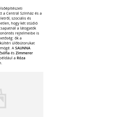
elsőépítészeti
t a Centrál Színház és a
tről, szociális és
etlen, hogy két stúdió
csapatnál a látogatók
onöntés rejtelmeibe is
hetőség: ők a
kültéri ülőbútorukat
i mögé. A
SAUNNA
Zsófia
és
Zimmerer
például a
Róza
n.