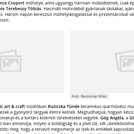
nce Csoport
műhelye, amit ugyanígy hárman működtetnek, csak ép
 és Terebessy Tóbiás
. Használt molinókból gyártanak táskákat, aján
t is. Három napon keresztül műhelylátogatással és prezentációval v
seit.
Fotó: Rácmolnár Milán
c art & craft
stúdióban
Ruzicska Tünde
keramikus-iparművész mu
ezek a gyönyörű tárgyak életre kelnek. Megtudhatjuk, hogyan kész
mányt és a kortárs kísérleti törekvéseket vegyítik.
Góg Angéla,
a
G
-ban elmondja, milyen a boldogság és a jövő íze, sőt „belekóstol
lőzi meg, hogy a tervező megismerje az ízek és emlékek kapcsolatá