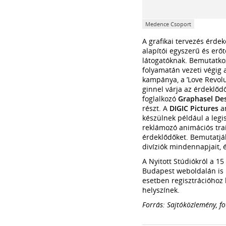
Medence Csoport
A grafikai tervezés érde
alapítói egyszerű és erő
látogatóknak. Bemutatkoz
folyamatán vezeti végig a 
kampánya, a ’Love Revolut
ginnel várja az érdeklődő
foglalkozó
Graphasel Des
részt. A
DIGIC Pictures
an
készülnek például a legi
reklámozó animációs trail
érdeklődőket. Bemutatják 
divíziók mindennapjait,
A Nyitott Stúdiókról a 1
Budapest weboldalán is l
esetben regisztrációhoz 
helyszínek.
Forrás: Sajtóközlemény, f