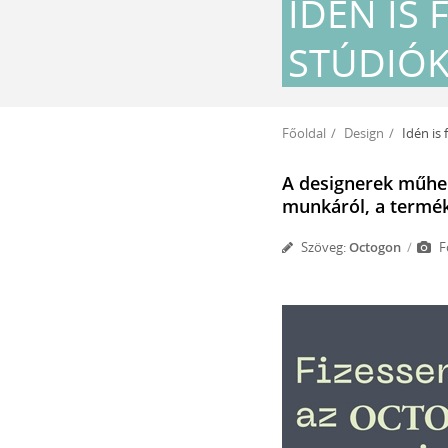
IDÉN IS 
STÚDIÓ
Főoldal
Design
Idén is 
A designerek műhel
munkáról, a termék
Szöveg:
Octogon
F