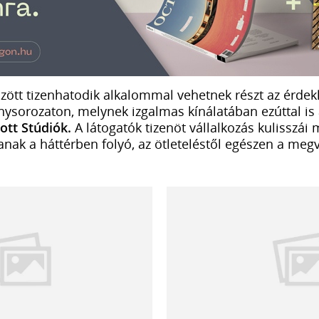
özött tizenhatodik alkalommal vehetnek részt az érde
ysorozaton, melynek izgalmas kínálatában ezúttal is 
ott Stúdiók.
A látogatók tizenöt vállalkozás kulisszái
anak a háttérben folyó, az ötleteléstől egészen a megv