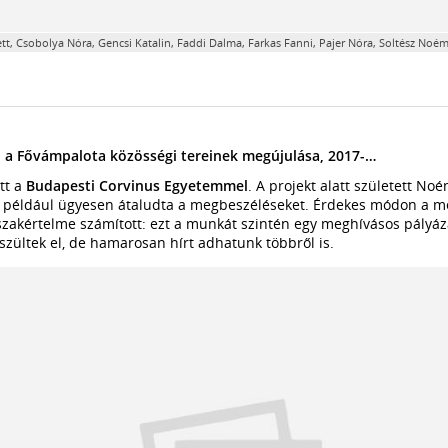
, Csobolya Nóra, Gencsi Katalin, Faddi Dalma, Farkas Fanni, Pajer Nóra, Soltész Noém
: a Fővámpalota közösségi tereinek megújulása, 2017-…
tt a
Budapesti Corvinus Egyetemmel
. A projekt alatt született Noé
n, például ügyesen átaludta a megbeszéléseket. Érdekes módon a m
zakértelme számított: ezt a munkát szintén egy meghívásos pályáza
zültek el, de hamarosan hírt adhatunk többről is.