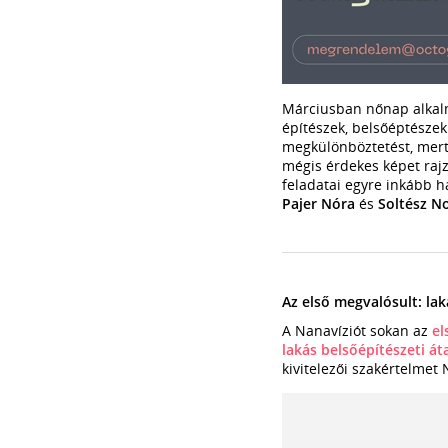
Márciusban nőnap alkalm
építészek, belsőéptésze
megkülönböztetést, mert ú
mégis érdekes képet rajz
feladatai egyre inkább 
Pajer Nóra
és
Soltész N
Az első megvalósult: la
A Nanavíziót sokan az
el
lakás belsőépítészeti át
kivitelezői szakértelmet 