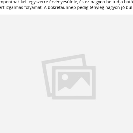
pontnak kell egyszerre érvényesülnie, és ez nagyon be tudja határ
ért izgalmas folyamat. A bokrétaünnep pedig tényleg nagyon jó bul