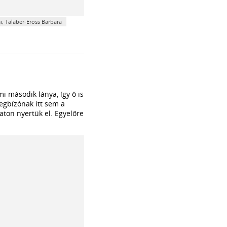
i, Talabér-Erőss Barbara
mi második lánya, így ő is
egbízónak itt sem a
ton nyertük el. Egyelőre