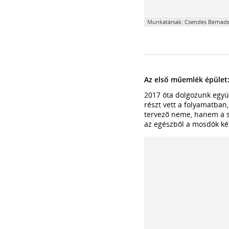
Munkatársak: Csendes Bernadett
Az első műemlék épület
2017 óta dolgozunk együ
részt vett a folyamatba
tervező neme, hanem a s
az egészből a mosdók kés