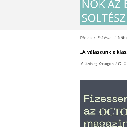
NŐK AZ 
SOLTÉSZ
Főoldal
Építészet
Nők az É
„A válaszunk a klas
Szöveg:
Octogon
Ol