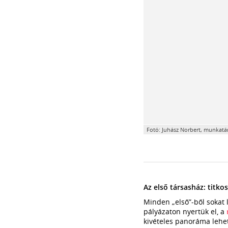
Fotó: Juhász Norbert, munkatár
Az első társasház: tit
Minden „első”-ből sokat 
pályázaton nyertük el, a
kivételes panoráma lehe