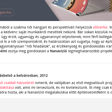
ából a szakma női hangjait és perspektíváit helyezzük
előtérbe
. 
k a kedvenc saját munkáikról meséltek nekünk. Bár sokan közülük n
gy érzik, ugyanúgy és ugyanannyit teljesítenek, mint férfi kollégáik
ol ki a női szempontokról, és határozottan azt sugallja, hogy az ép
hagyományosan "női feladatok", az érzékenység és gondoskodás irán
oémi
osztja meg gondolatait a
Nanavízió
legmeghatározóbb projekt
kásbelső a belvárosban, 2012
ső családi házunkról
ismerik, de valójában az első megvalósult pr
alakítása
volt, amit mi terveztünk, és mi kiviteleztünk. Itt még csak k
Nóra hozta, aki a Nanavízió megalakulása előtt építésvezetőként is 