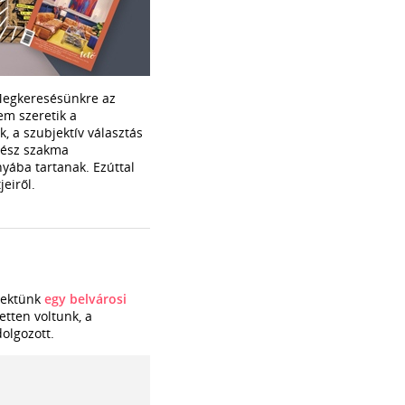
Megkeresésünkre az
em szeretik a
, a szubjektív választás
ítész szakma
yába tartanak. Ezúttal
jeiről.
ojektünk
egy belvárosi
etten voltunk, a
dolgozott.