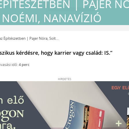
ÉPÍTÉSZETBEN | PAJER N
 NOÉMI, NANAVÍZIÓ
pítészetben | Pajer Nóra, Soltész Noémi, Nanavízió
szikus kérdésre, hogy karrier vagy család: IS.”
vasási idő:
4 perc
HIRDETÉS