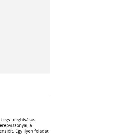
kát egy meghívásos
erepviszonyai, a
zióit. Egy ilyen feladat