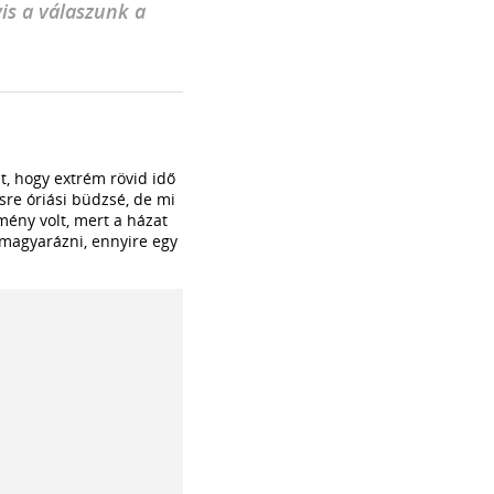
is a válaszunk a
lt, hogy extrém rövid idő
sre óriási büdzsé, de mi
mény volt, mert a házat
 magyarázni, ennyire egy