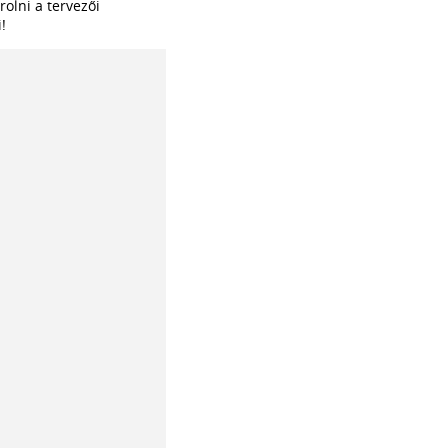
olni a tervezői
i!