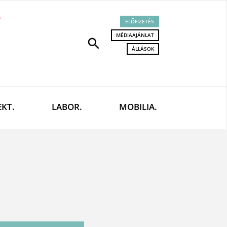
ELŐFIZETÉS
MÉDIAAJÁNLAT
search
ÁLLÁSOK
EKT.
LABOR.
MOBILIA.