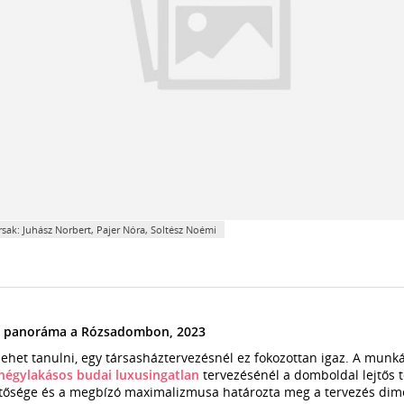
sak: Juhász Norbert, Pajer Nóra, Soltész Noémi
kos panoráma a Rózsadombon, 2023
lehet tanulni, egy társasháztervezésnél ez fokozottan igaz. A mun
négylakásos budai luxusingatlan
tervezésénél a domboldal lejtős t
tősége és a megbízó maximalizmusa határozta meg a tervezés dimen