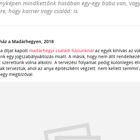
ényképen mindkettőnk hasában egy-egy baba van, vagy
re, hogy karrier vagy család: is.
i ház a Madárhegyen, 2018
a díjat kapott
madárhegyi családi házunknál
az egyik kihívás az vo
ünk egy jogszabályváltozás miatt. A másik, hogy nem állt rendelkezé
t szerettünk volna alkotni. A tervezési folyamat pedig különleges él
ak terveztük, ahol az anya építészként végzett: nem kellett semmit
k egy megbízóval.