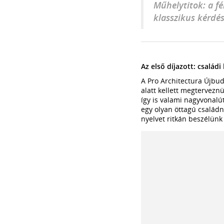
Műhelytitok: a f
klasszikus kérdés
Az első díjazott: család
A Pro Architectura Újbud
alatt kellett megtervezn
így is valami nagyvonalú
egy olyan öttagú családn
nyelvet ritkán beszélün