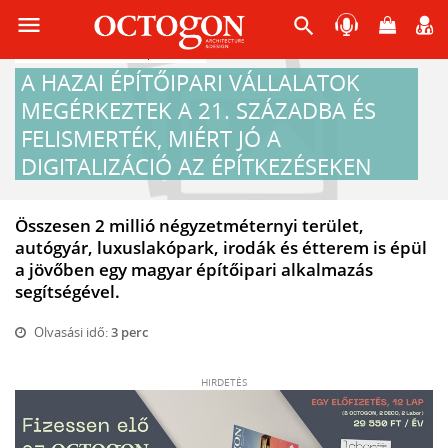
menu
search
2018-10-03 08:10
Építészet
A HAZAI ÉPÍTŐIPARI VÁLLALATOK
MEGÉRKEZTEK A 21. SZÁZADBA ÉS
FELISMERTÉK, MIÉRT JÓ A
DIGITALIZÁCIÓ AZ ÉPÍTKEZÉSEKEN
Összesen 2 millió négyzetméternyi terület,
autógyár, luxuslakópark, irodák és étterem is épül
a jövőben egy magyar építőipari alkalmazás
segítségével.
Olvasási idő:
3 perc
HIRDETÉS