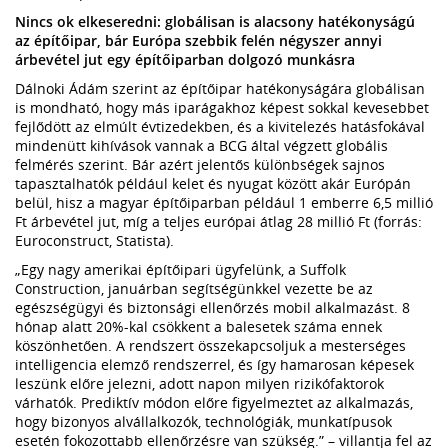
Nincs ok elkeseredni: globálisan is alacsony hatékonyságú
az építőipar, bár Európa szebbik felén négyszer annyi
árbevétel jut egy építőiparban dolgozó munkásra
Dálnoki Ádám szerint az építőipar hatékonyságára globálisan
is mondható, hogy más iparágakhoz képest sokkal kevesebbet
fejlődött az elmúlt évtizedekben, és a kivitelezés hatásfokával
mindenütt kihívások vannak a BCG által végzett globális
felmérés szerint. Bár azért jelentős különbségek sajnos
tapasztalhatók például kelet és nyugat között akár Európán
belül, hisz a magyar építőiparban például 1 emberre 6,5 millió
Ft árbevétel jut, míg a teljes európai átlag 28 millió Ft (forrás:
Euroconstruct, Statista).
„Egy nagy amerikai építőipari ügyfelünk, a Suffolk
Construction, januárban segítségünkkel vezette be az
egészségügyi és biztonsági ellenőrzés mobil alkalmazást. 8
hónap alatt 20%-kal csökkent a balesetek száma ennek
köszönhetően. A rendszert összekapcsoljuk a mesterséges
intelligencia elemző rendszerrel, és így hamarosan képesek
leszünk előre jelezni, adott napon milyen rizikófaktorok
várhatók. Prediktív módon előre figyelmeztet az alkalmazás,
hogy bizonyos alvállalkozók, technológiák, munkatípusok
esetén fokozottabb ellenőrzésre van szükség.” – villantja fel az