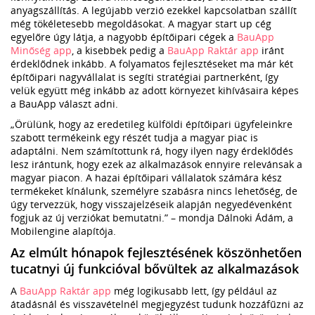
anyagszállítás. A legújabb verzió ezekkel kapcsolatban szállít
még tökéletesebb megoldásokat. A magyar start up cég
egyelőre úgy látja, a nagyobb építőipari cégek a
BauApp
Minőség app
, a kisebbek pedig a
BauApp Raktár app
iránt
érdeklődnek inkább. A folyamatos fejlesztéseket ma már két
építőipari nagyvállalat is segíti stratégiai partnerként, így
velük együtt még inkább az adott környezet kihívásaira képes
a BauApp választ adni.
„Örülünk, hogy az eredetileg külföldi építőipari ügyfeleinkre
szabott termékeink egy részét tudja a magyar piac is
adaptálni. Nem számítottunk rá, hogy ilyen nagy érdeklődés
lesz irántunk, hogy ezek az alkalmazások ennyire relevánsak a
magyar piacon. A hazai építőipari vállalatok számára kész
termékeket kínálunk, személyre szabásra nincs lehetőség, de
úgy tervezzük, hogy visszajelzéseik alapján negyedévenként
fogjuk az új verziókat bemutatni.” – mondja Dálnoki Ádám, a
Mobilengine alapítója.
Az elmúlt hónapok fejlesztésének köszönhetően
tucatnyi új funkcióval bővültek az alkalmazások
A
BauApp Raktár app
még logikusabb lett, így például az
átadásnál és visszavételnél megjegyzést tudunk hozzáfűzni az