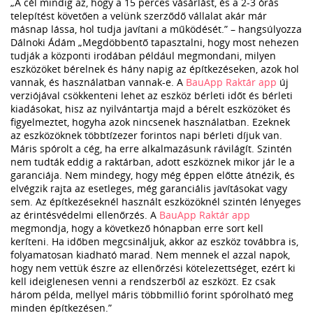
„A cél mindig az, hogy a 15 perces vásárlást, és a 2-3 órás
telepítést követően a velünk szerződő vállalat akár már
másnap lássa, hol tudja javítani a működését.” – hangsúlyozza
Dálnoki Ádám „Megdöbbentő tapasztalni, hogy most nehezen
tudják a központi irodában például megmondani, milyen
eszközöket bérelnek és hány napig az építkezéseken, azok hol
vannak, és használatban vannak-e. A
BauApp Raktár app
új
verziójával csökkenteni lehet az eszköz bérleti időt és bérleti
kiadásokat, hisz az nyilvántartja majd a bérelt eszközöket és
figyelmeztet, hogyha azok nincsenek használatban. Ezeknek
az eszközöknek többtízezer forintos napi bérleti díjuk van.
Máris spórolt a cég, ha erre alkalmazásunk rávilágít. Szintén
nem tudták eddig a raktárban, adott eszköznek mikor jár le a
garanciája. Nem mindegy, hogy még éppen előtte átnézik, és
elvégzik rajta az esetleges, még garanciális javításokat vagy
sem. Az építkezéseknél használt eszközöknél szintén lényeges
az érintésvédelmi ellenőrzés. A
BauApp Raktár app
megmondja, hogy a következő hónapban erre sort kell
keríteni. Ha időben megcsináljuk, akkor az eszköz továbbra is,
folyamatosan kiadható marad. Nem mennek el azzal napok,
hogy nem vettük észre az ellenőrzési kötelezettséget, ezért ki
kell ideiglenesen venni a rendszerből az eszközt. Ez csak
három példa, mellyel máris többmillió forint spórolható meg
minden építkezésen.”