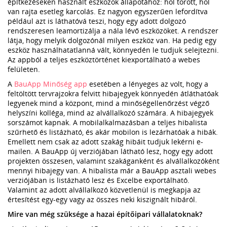
építkezéseken használt eszközök állapotához: hol törött, hol
van rajta esetleg karcolás. Ez nagyon egyszerűen lefordítva
például azt is láthatóvá teszi, hogy egy adott dolgozó
rendszeresen leamortizálja a nála lévő eszközöket. A rendszer
látja, hogy melyik dolgozónál milyen eszköz van. Ha pedig egy
eszköz használhatatlanná vált, könnyedén le tudjuk selejtezni.
Az appból a teljes eszköztörténet kiexportálható a webes
felületen.
A
BauApp Minőség app
esetében a lényeges az volt, hogy a
feltöltött tervrajzokra felvitt hibajegyek könnyedén átláthatóak
legyenek mind a központ, mind a minőségellenőrzést végző
helyszíni kolléga, mind az alvállalkozó számára. A hibajegyek
sorszámot kapnak. A mobilalkalmazásban a teljes hibalista
szűrhető és listázható, és akár mobilon is lezárhatóak a hibák.
Emellett nem csak az adott szakág hibáit tudjuk lekérni e-
mailen. A BauApp új verziójában látható lesz, hogy egy adott
projekten összesen, valamint szakáganként és alvállalkozóként
mennyi hibajegy van. A hibalista már a BauApp asztali webes
verziójában is listázható lesz és Excelbe exportálható.
Valamint az adott alvállalkozó közvetlenül is megkapja az
értesítést egy-egy vagy az összes neki kiszignált hibáról.
Mire van még szüksége a hazai építőipari vállalatoknak?