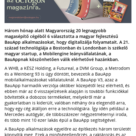
Három hónap alatt Magyarország 20 legnagyobb
magasépítő cégéből 6 választotta a magyar fejlesztésű
BauApp alkalmazásokat, hogy digitalizálja folyamatait. A 21.
század technológiája a Bostonban és Londonban is székelő
magyar startup, a Mobilengine leányvállalatának, a
BauAppnak köszönhetően válik elérhetővé hazánkban.
A WHB, a KÉSZ Holding, a Futureal, a DVM Group, a Metrodom
és a Weinberg 93 is úgy döntött, bevezetik a BauApp
mobilalkalmazásokat vállalatuknál. A BauApp V3, azaz a
BauApp harmadik verziója október közepétől lesz elérhető, és
ebben már az ő visszajelzéseik alapján is további funkciókkal
bővítették a dobozos termékeket, melyekről már a
gyakorlatban is kiderült, valóban néhány óra elegendő arra,
hogy egy cég átálljon erre a technológiára. Így idén például a
Mercedes autógyár, de többszázezer négyzetméternyi iroda,
és több mint 10 ezer lakás épül a BauApp segítségével.
A BauApp alkalmazások egyelőre az építkezés három területét
könnyítik meg. Ezek a minőségellenőrzés, a raktározás és az