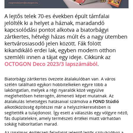
A lejtős telek 70-es években épült támfalai
jelölték ki a helyet a háznak, maradandó
kapcsolódási pontot alkotva a biatorbágyi
zártkertes, hétvégi házas múlt és a nagy ütemben
kertvárosiasodó jelen között. Fák fölött
kikandikáló erdei lak, egyben modern otthon
szemléli innen a tájat egy ideje. Cikkünk az
OCTOGON Deco 2023/3 lapszámából
.
Biatorbágy zártkertes övezete átalakulóban van. A város
szélén található egykori hobbitelkeken egyre több a
lakóingatlan, melyek a régi nyaralók közé vegyülve
meglehetősen heterogén, átmeneti képet mutatnak. Az
átalakulás lehetséges hatásaival számolva a
FOND Stúdió
alkotóközösség építészei már a helyszínkeresésben is
segítették a tulajdonost. Így esett a választás egy völgyre néző,
fás duplatelekre, amely természeti értékei miatt várhatóan
sokáig háborítatlan marad.
Az izgalmas építészeti feladatot jelentő lejtős szituációhoz a