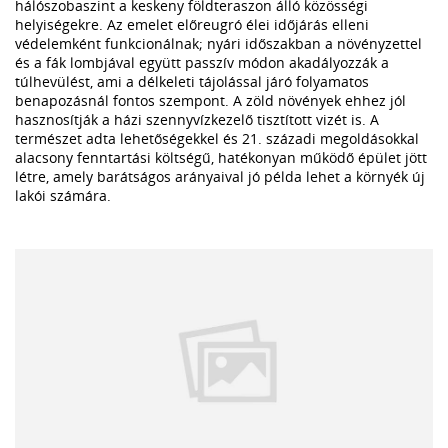
hálószobaszint a keskeny földteraszon álló közösségi
helyiségekre. Az emelet előreugró élei időjárás elleni
védelemként funkcionálnak; nyári időszakban a növényzettel
és a fák lombjával együtt passzív módon akadályozzák a
túlhevülést, ami a délkeleti tájolással járó folyamatos
benapozásnál fontos szempont. A zöld növények ehhez jól
hasznosítják a házi szennyvízkezelő tisztított vizét is. A
természet adta lehetőségekkel és 21. századi megoldásokkal
alacsony fenntartási költségű, hatékonyan működő épület jött
létre, amely barátságos arányaival jó példa lehet a környék új
lakói számára.