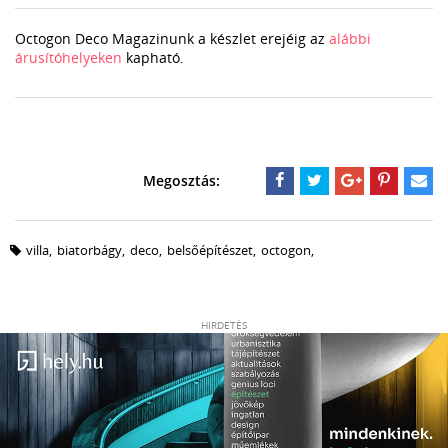
Octogon Deco Magazinunk a készlet erejéig az
alábbi
árusítóhelyeken
kapható.
villa
,
biatorbágy
,
deco
,
belsőépítészet
,
octogon
,
HIRDETÉS