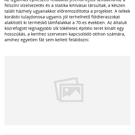
felszíni vízelvezetés és a statika kihívásai társultak, a készen
talált házhely ugyanakkor előremozdította a projektet. A telkek
korábbi tulajdonosa ugyanis jól terhelhető földteraszokat
alakítottt ki terméskő támfalakkal a 70-es években. Az általuk
közrefogott legnagyobb sík tökéletes építési teret kínált egy
hosszúkás, a kerthez szervesen kapcsolódó otthon számára,
amihez egyetlen fát sem kellett feláldozni.