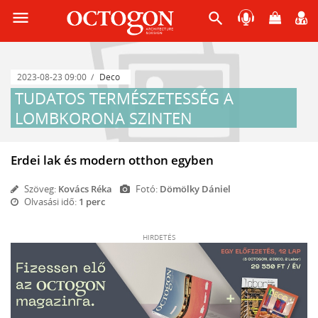
menu
search
2023-08-23 09:00
Deco
TUDATOS TERMÉSZETESSÉG A
LOMBKORONA SZINTEN
Erdei lak és modern otthon egyben
Szöveg:
Kovács Réka
Fotó:
Dömölky Dániel
Olvasási idő:
1 perc
HIRDETÉS