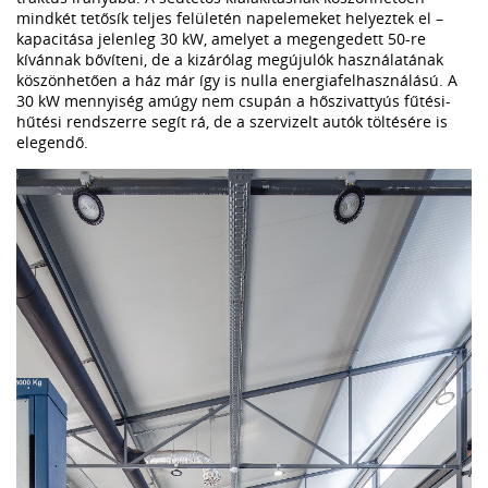
mindkét tetősík teljes felületén napelemeket helyeztek el –
kapacitása jelenleg 30 kW, amelyet a megengedett 50-re
kívánnak bővíteni, de a kizárólag megújulók használatának
köszönhetően a ház már így is nulla energiafelhasználású. A
30 kW mennyiség amúgy nem csupán a hőszivattyús fűtési-
hűtési rendszerre segít rá, de a szervizelt autók töltésére is
elegendő.