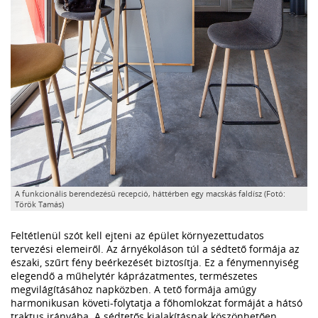
A funkcionális berendezésű recepció, háttérben egy macskás faldísz (Fotó:
Török Tamás)
Feltétlenül szót kell ejteni az épület környezettudatos
tervezési elemeiről. Az árnyékoláson túl a sédtető formája az
északi, szűrt fény beérkezését biztosítja. Ez a fénymennyiség
elegendő a műhelytér káprázatmentes, természetes
megvilágításához napközben. A tető formája amúgy
harmonikusan követi-folytatja a főhomlokzat formáját a hátsó
traktus irányába. A sédtetős kialakításnak köszönhetően