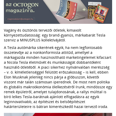
Vagány és ösztönös tervezői ötletek, kimaxolt
környezettudatosság: egy brand-gyanús, márkabarát Tesla
szerviz a MINUSPLUS kollektívájától.
A Tesla autómárka sikerének egyik, ha nem legfontosabb
összetevője az a nonkonformista attitűd, amellyel a
márkagazda minden hasznosítható marketingelemet kifacsart
a Nicola Tesla életművét és munkásságát dobbantóként
használó ötletéből. A piaci sikerhez nyilvánvalóan merészség
– v. ö. kíméletlenséggel felütött erőszakosság – is kell, ebben
Elon Musknak jelenleg nincs párja a glóbuszon, követői
viszont már talán számosan iperednek. De most nem politika
és globális makroökonómia ölelkezéséről írunk, mindössze egy
remek épületről, amelyet tulajdonosának, a rallys múlttal is
bíró lelkes Tesla-barátnak ajánlott elfogadásra az egyik
leginnovatívabb, az építészet és belsőépítészet
határterületeire is bátran kimerészkedő hazai tervező iroda.