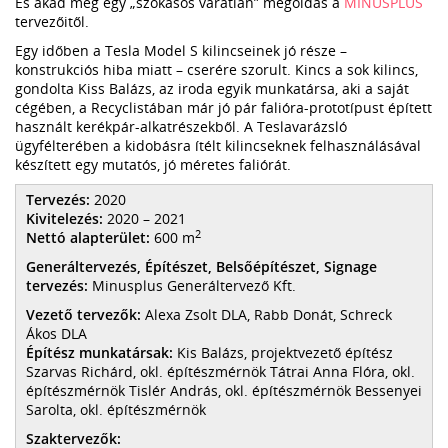
És akad még egy „szokásos váratlan” megoldás a
MINUSPLUS
tervezőitől.
Egy időben a Tesla Model S kilincseinek jó része –
konstrukciós hiba miatt – cserére szorult. Kincs a sok kilincs,
gondolta Kiss Balázs, az iroda egyik munkatársa, aki a saját
cégében, a Recyclistában már jó pár falióra-prototípust épített
használt kerékpár-alkatrészekből. A Teslavarázsló
ügyfélterében a kidobásra ítélt kilincseknek felhasználásával
készített egy mutatós, jó méretes faliórát.
Tervezés:
2020
Kivitelezés:
2020 – 2021
2
Nettó alapterület:
600 m
Generáltervezés, Építészet, Belsőépítészet, Signage
tervezés:
Minusplus Generáltervező Kft.
Vezető tervezők:
Alexa Zsolt DLA, Rabb Donát, Schreck
Ákos DLA
Építész munkatársak:
Kis Balázs, projektvezető építész
Szarvas Richárd, okl. építészmérnök Tátrai Anna Flóra, okl.
építészmérnök Tislér András, okl. építészmérnök Bessenyei
Sarolta, okl. építészmérnök
Szaktervezők: