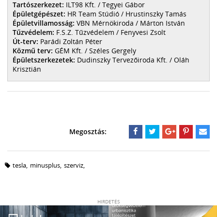
Tartószerkezet:
ILT98 Kft. / Tegyei Gábor
Épületgépészet:
HR Team Stúdió / Hrustinszky Tamás
Épületvillamosság:
VBN Mérnökiroda / Márton István
Tűzvédelem:
F.S.Z. Tűzvédelem / Fenyvesi Zsolt
Út-terv:
Parádi Zoltán Péter
Közmű terv:
GÉM Kft. / Széles Gergely
Épületszerkezetek:
Dudinszky Tervezőiroda Kft. / Oláh
Krisztián
tesla
,
minusplus
,
szerviz
,
HIRDETÉS