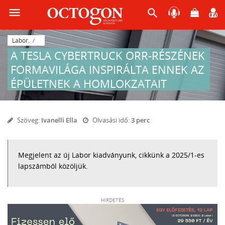
menu
search
Labor.
A TESLA CYBERTRUCK ORR-RÉSZÉNEK
FORMAVILÁGA INSPIRÁLTA ENNEK AZ
ÉPÜLETNEK A HOMLOKZATAIT
Szöveg:
Ivanelli Ella
Olvasási idő:
3 perc
Megjelent az új Labor kiadványunk, cikkünk a 2025/1-es
lapszámból közöljük.
HIRDETÉS