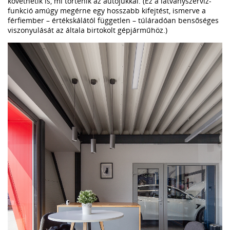
követhetik is, mi történik az autójukkal. (Ez a látványszerviz-
funkció amúgy megérne egy hosszabb kifejtést, ismerve a
férfiember – értékskálától független – túláradóan bensőséges
viszonyulását az általa birtokolt gépjárműhöz.)