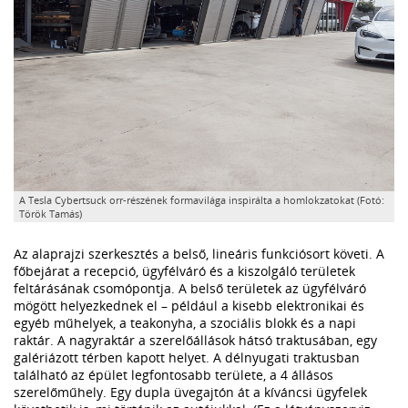
A Tesla Cybertsuck orr-részének formavilága inspirálta a homlokzatokat (Fotó:
Török Tamás)
Az alaprajzi szerkesztés a belső, lineáris funkciósort követi. A
főbejárat a recepció, ügyfélváró és a kiszolgáló területek
feltárásának csomópontja. A belső területek az ügyfélváró
mögött helyezkednek el – például a kisebb elektronikai és
egyéb műhelyek, a teakonyha, a szociális blokk és a napi
raktár. A nagyraktár a szerelőállások hátsó traktusában, egy
galériázott térben kapott helyet. A délnyugati traktusban
található az épület legfontosabb területe, a 4 állásos
szerelőműhely. Egy dupla üvegajtón át a kíváncsi ügyfelek