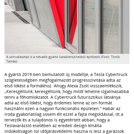
A színválasztás is a névadó gyártó karakterszíneiből építkezik (Fotó: Török
Tamás)
A gyártó 2019-ben bemutatott új modellje, a Tesla Cybertruck
szögletességben megfogalmazott progresszivitása adta az
első lökést a formákhoz. Ahogy Alexa Zsolt visszaemlékszik,
„Keresgéltünk, keresgéltünk, hogy mitől lehetne izgalmasabbá
tenni a főhomlokzatot. A Cybertruck futurisztikus látványa
adta az első lökést, hogy érdemes lenne az orr-formát
használni ezen a nagyon funkcionális épületen.” Habár az
iroda gyakorlatilag sosem élt ezzel a fajta megoldással, itt a
tervezők és a tulajdonos is egyetértett abban, hogy a
Teslavarázsló esetében az eredeti design kínálta
indokoltságon túl időjárásvédelmi haszna is lesz a garázsok