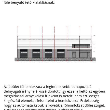
fölé benyúló tető-kialakításnak.
Az épület főhomlokzata a legintenzívebb benapozású,
délnyugati irány felé kissé döntött, így ezzel a kettő az egyben
megoldással árnyékolási funkciót is betölt: nem szükséges
kiegészítő elemeket felszerelni a homlokzatra. Érdekesség,
hogy az automata kapuk is követik a főhomlokzat dőlésszögét.
A tulajdonos szerint több gyártó is elutasította a