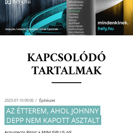
KAPCSOLÓDÓ
TARTALMAK
2023-06-26 11:00
Építészet
OTTHONTEREMTÉS AZ ÉPÍTÉSZET
EREJÉVEL
Hajléktalan és lakhatási szegénységben élő embereket