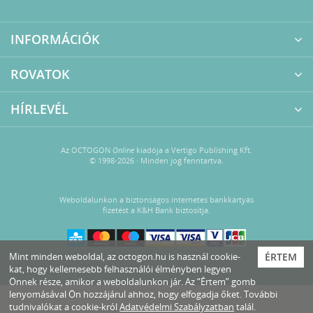
#árnyékolás
#árnyékolástechnika
#árvíz
#építész stúdió
#építészet
#építőipar
INFORMÁCIÓK
#építőmérnök
#üveg
ROVATOK
HÍRLEVÉL
Az OCTOGON
Online
kiadója a Vertigo Publishing Kft.
© 1998-2026 · Minden jog fenntartva.
Weboldalunkon a biztonságos internetes bankkártyás
fizetést a K&H Bank biztosítja.
Mint minden weboldal, az octogon.hu is használ cookie-
ÉRTEM
kat, hogy kellemesebb felhasználói élményben legyen
Önnek része, amikor a weboldalunkon jár. Az “Értem” gomb
lenyomásával Ön hozzájárul ahhoz, hogy elfogadja őket. További
tudnivalókat a cookie-król
Adatvédelmi Szabályzatban
talál.