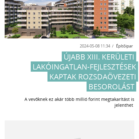
2024-05-08 11:34
Építőipar
ÚJABB XIII. KERÜLETI
LAKÓINGATLAN-FEJLESZTÉSEK
KAPTAK ROZSDAÖVEZETI
BESOROLÁST
A vevőknek ez akár több millió forint megtakarítást is
jelenthet