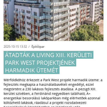
2025-10-15 13:32
Építőipar
ÁTADTÁK A LIVING XIII. KERÜLETI
PARK WEST PROJEKTJÉNEK
HARMADIK ÜTEMÉT
Mérföldkőhöz érkezett a Park West projekt harmadik üteme: a
fejlesztés megkapta a használatbavételi engedélyt, ezzel
megtörtént a 230 lakásos fejlesztés átadása. A pezsgő XIII.
kerület szívében, a Ferdinánd negyedben található, A+
energetikai besorolású lakóparkban még elérhetőek azonnal
költözhető lakások, ráadásul a projekt rozsdaövezeti