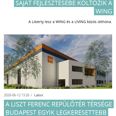
SAJÁT FEJLESZTÉSÉBE KÖLTÖZIK A
WING
A Liberty lesz a WING és a LIVING közös otthona.
2026-06-12 13:26
Labor.
A LISZT FERENC REPÜLŐTÉR TÉRSÉGE
BUDAPEST EGYIK LEGKERESETTEBB