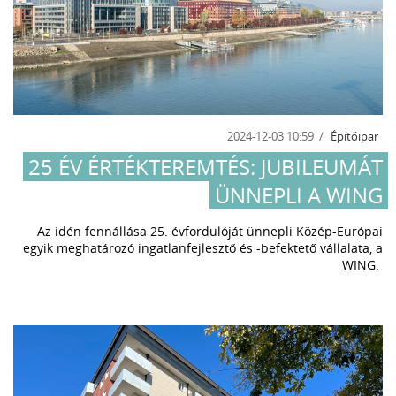
2024-12-03 10:59
Építőipar
25 ÉV ÉRTÉKTEREMTÉS: JUBILEUMÁT
ÜNNEPLI A WING
Az idén fennállása 25. évfordulóját ünnepli Közép-Európai
egyik meghatározó ingatlanfejlesztő és -befektető vállalata, a
WING.