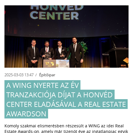
2025-03-03 13:47
Építőipar
A WING NYERTE AZ ÉV
TRANZAKCIÓJA DÍJAT A HONVÉD
CENTER ELADÁSÁVAL A REAL ESTATE
AWARDSON
Komoly szakmai elismerésben részesült a WING az idei Real
Estate Awards-on, amely már tizenöt éve az ingatlanpiac egyik