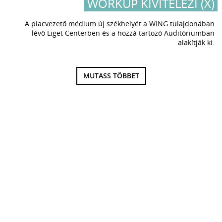
WORKUP KIVITELEZI (X)
A piacvezető médium új székhelyét a WING tulajdonában
lévő Liget Centerben és a hozzá tartozó Auditóriumban
alakítják ki.
MUTASS TÖBBET