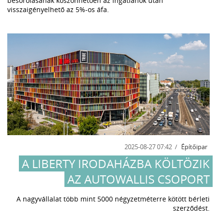
besorolásának köszönhetően az ingatlanok után
visszaigényelhető az 5%-os áfa.
2025-08-27 07:42
Építőipar
A LIBERTY IRODAHÁZBA KÖLTÖZIK
AZ AUTOWALLIS CSOPORT
A nagyvállalat több mint 5000 négyzetméterre kötött bérleti
szerződést.