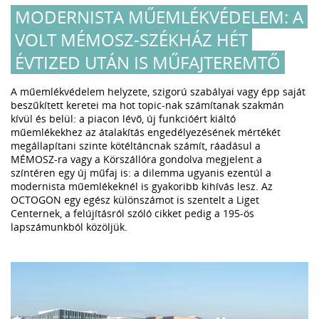
MODERNISTA MŰEMLÉKVÉDELEM: A
VOLT MÉMOSZ-SZÉKHÁZ HÉT
ÉVTIZED UTÁN IS MŰFAJTEREMTŐ
A műemlékvédelem helyzete, szigorú szabályai vagy épp saját
beszűkített keretei ma hot topic-nak számítanak szakmán
kívül és belül: a piacon lévő, új funkcióért kiáltó
műemlékekhez az átalakítás engedélyezésének mértékét
megállapítani szinte kötéltáncnak számít, ráadásul a
MÉMOSZ-ra vagy a Körszállóra gondolva megjelent a
színtéren egy új műfaj is: a dilemma ugyanis ezentúl a
modernista műemlékeknél is gyakoribb kihívás lesz. Az
OCTOGON egy egész különszámot is szentelt a Liget
Centernek, a felújításról szóló cikket pedig a 195-ös
lapszámunkból közöljük.