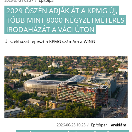
2026-07-21 09:27
Építőipar
2029 ŐSZÉN ADJÁK ÁT A KPMG ÚJ,
TÖBB MINT 8000 NÉGYZETMÉTERES
IRODAHÁZÁT A VÁCI ÚTON
Új székházat fejleszt a KPMG számára a WING.
2026-06-23 10:23
Építőipar
#reklám