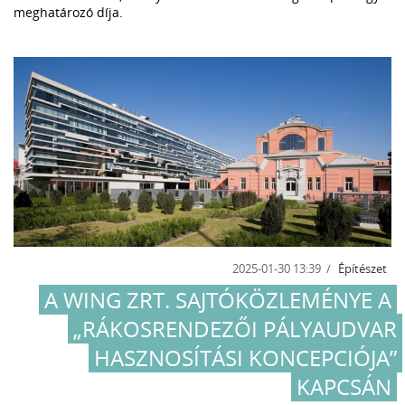
meghatározó díja.
2025-01-30 13:39
Építészet
A WING ZRT. SAJTÓKÖZLEMÉNYE A
„RÁKOSRENDEZŐI PÁLYAUDVAR
HASZNOSÍTÁSI KONCEPCIÓJA”
KAPCSÁN