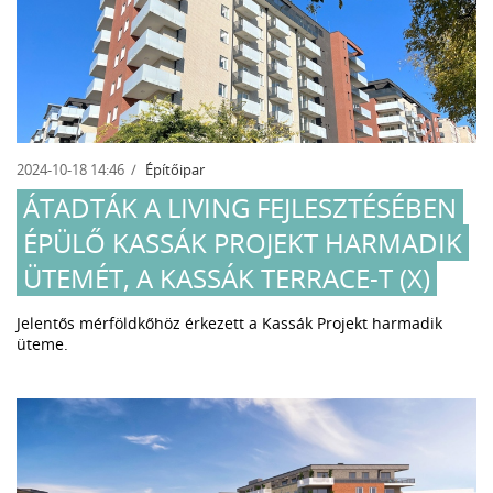
2024-10-18 14:46
Építőipar
ÁTADTÁK A LIVING FEJLESZTÉSÉBEN
ÉPÜLŐ KASSÁK PROJEKT HARMADIK
ÜTEMÉT, A KASSÁK TERRACE-T (X)
Jelentős mérföldkőhöz érkezett a Kassák Projekt harmadik
üteme.