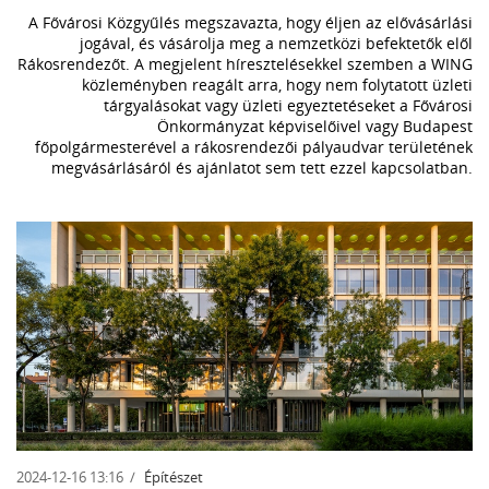
A Fővárosi Közgyűlés megszavazta, hogy éljen az elővásárlási
jogával, és vásárolja meg a nemzetközi befektetők elől
Rákosrendezőt. A megjelent híresztelésekkel szemben a WING
közleményben reagált arra, hogy nem folytatott üzleti
tárgyalásokat vagy üzleti egyeztetéseket a Fővárosi
Önkormányzat képviselőivel vagy Budapest
főpolgármesterével a rákosrendezői pályaudvar területének
megvásárlásáról és ajánlatot sem tett ezzel kapcsolatban.
2024-12-16 13:16
Építészet