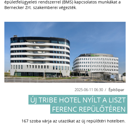
épületfelügyeleti rendszerrel (BMS) kapcsolatos munkákat a
Bernecker Zrt. szakemberei végezték.
2025-06-11 06:30
Építőipar
ÚJ TRIBE HOTEL NYÍLT A LISZT
FERENC REPÜLŐTÉREN
167 szoba várja az utazókat az új repülőtéri hotelben.