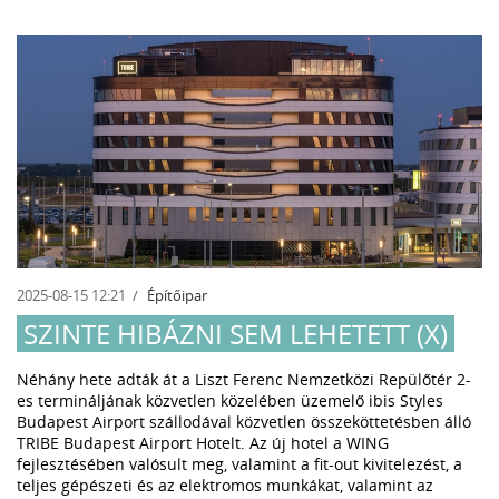
2025-08-15 12:21
Építőipar
SZINTE HIBÁZNI SEM LEHETETT (X)
Néhány hete adták át a Liszt Ferenc Nemzetközi Repülőtér 2-
es termináljának közvetlen közelében üzemelő ibis Styles
Budapest Airport szállodával közvetlen összeköttetésben álló
TRIBE Budapest Airport Hotelt. Az új hotel a WING
fejlesztésében valósult meg, valamint a fit-out kivitelezést, a
teljes gépészeti és az elektromos munkákat, valamint az