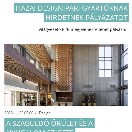
HAZAI DESIGNIPARI GYÁRTÓKNAK
HIRDETNEK PÁLYÁZATOT
Világvezető B2B megjelenésre lehet pályázni.
2025-11-22 05:00
Design
A SZÁGULDÓ ŐRÜLET ÉS A