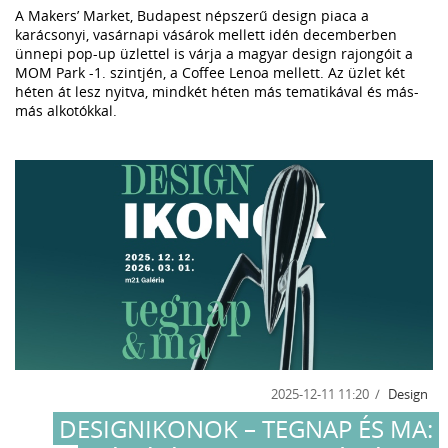
A Makers’ Market, Budapest népszerű design piaca a
karácsonyi, vasárnapi vásárok mellett idén decemberben
ünnepi pop-up üzlettel is várja a magyar design rajongóit a
MOM Park -1. szintjén, a Coffee Lenoa mellett. Az üzlet két
héten át lesz nyitva, mindkét héten más tematikával és más-
más alkotókkal.
2025-12-11 11:20
Design
DESIGNIKONOK – TEGNAP ÉS MA: