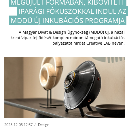
MEGÚJULT FORMÁBAN, KIBŐVÍTETT
IPARÁGI FÓKUSZOKKAL INDUL AZ
MDDÜ ÚJ INKUBÁCIÓS PROGRAMJA
A Magyar Divat & Design Ügynökség (MDDÜ) új, a hazai
kreatívipar fejlődését komplex módon támogató inkubációs
pályázatot hirdet Creative LAB néven.
2025-12-05 12:37
Design