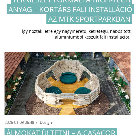
ANYAG – KORTÁRS FALI INSTALLÁCIÓ
AZ MTK SPORTPARKBAN
Így hoztak létre egy nagyméretű, kétrétegű, habosított
alumíniumból készült fali installációt.
2026-01-09 06:48
Design
ÁLMOKAT ÜLTETNI – A CASACOR