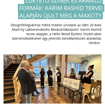
LÜKTETŐ SZÍNEK ÉS ÁRAMLÓ
FORMÁK: KARIM RASHID TERVEI
ALAPJÁN ÚJULT MEG A MAXCITY
Designfellegvárhoz méltó módon ünnepel az idén 20 éves
MaxCity Lakberendezési Bevásárlóközpont: Karim Rashid
tervei alapján, a Hello Wood Építész Stúdió aktív
közreműködésével egy jelentős belsőépítészeti átalakítás
történt.