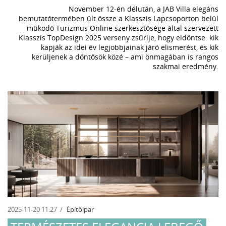
November 12-én délután, a JAB Villa elegáns
bemutatótermében ült össze a Klasszis Lapcsoporton belül
működő Turizmus Online szerkesztősége által szervezett
Klasszis TopDesign 2025 verseny zsűrije, hogy eldöntse: kik
kapják az idei év legjobbjainak járó elismerést, és kik
kerüljenek a döntősök közé – ami önmagában is rangos
szakmai eredmény.
2025-11-20 11:27
Építőipar