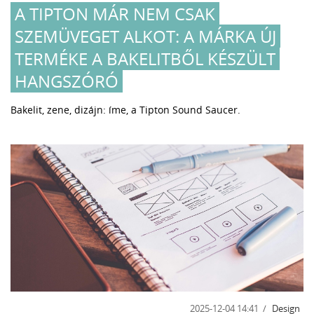
A TIPTON MÁR NEM CSAK
SZEMÜVEGET ALKOT: A MÁRKA ÚJ
TERMÉKE A BAKELITBŐL KÉSZÜLT
HANGSZÓRÓ
Bakelit, zene, dizájn: íme, a Tipton Sound Saucer.
2025-12-04 14:41
Design