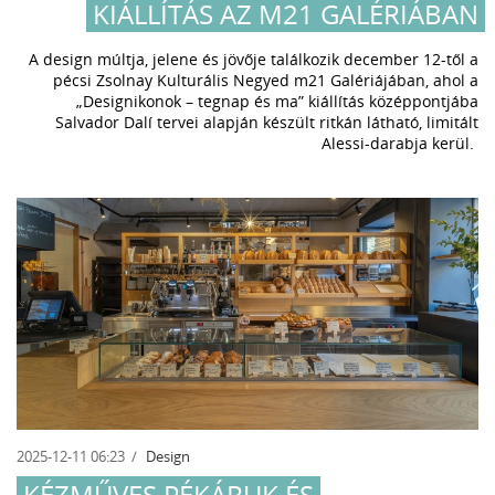
KIÁLLÍTÁS AZ M21 GALÉRIÁBAN
A design múltja, jelene és jövője találkozik december 12-től a
pécsi Zsolnay Kulturális Negyed m21 Galériájában, ahol a
„Designikonok – tegnap és ma” kiállítás középpontjába
Salvador Dalí tervei alapján készült ritkán látható, limitált
Alessi-darabja kerül.
2025-12-11 06:23
Design
KÉZMŰVES PÉKÁRUK ÉS