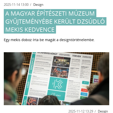
2025-11-14 13:00
Design
A MAGYAR ÉPÍTÉSZETI MÚZEUM
GYŰJTEMÉNYÉBE KERÜLT DZSÚDLÓ
MEKIS KEDVENCE
Egy mekis doboz írta be magát a designtörténelembe.
2025-11-12 13:29
Design