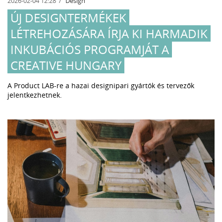
2026-02-04 12:28
Design
ÚJ DESIGNTERMÉKEK
LÉTREHOZÁSÁRA ÍRJA KI HARMADIK
INKUBÁCIÓS PROGRAMJÁT A
CREATIVE HUNGARY
A Product LAB-re a hazai designipari gyártók és tervezők
jelentkezhetnek.