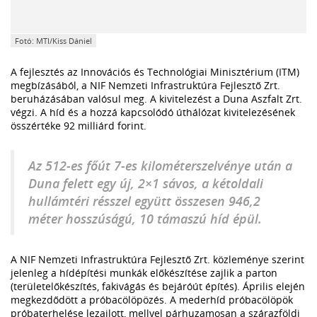
Fotó: MTI/Kiss Dániel
A fejlesztés az Innovációs és Technológiai Minisztérium (ITM)
megbízásából, a NIF Nemzeti Infrastruktúra Fejlesztő Zrt.
beruházásában valósul meg. A kivitelezést a Duna Aszfalt Zrt.
végzi. A híd és a hozzá kapcsolódó úthálózat kivitelezésének
összértéke 92 milliárd forint.
Az 512-es főút 7-es kilométerszelvénye után a
Duna felett egy új, 2×1 sávos, a kétoldali
hullámtéri résszel együtt összesen 946,2
méter hosszúságú, 10 támaszú híd épül.
A NIF Nemzeti Infrastruktúra Fejlesztő Zrt. közleménye szerint
jelenleg a hídépítési munkák előkészítése zajlik a parton
(területelőkészítés, fakivágás és bejáróút építés). Április elején
megkezdődött a próbacölöpözés. A mederhíd próbacölöpök
próbaterhelése lezajlott, mellyel párhuzamosan a szárazföldi