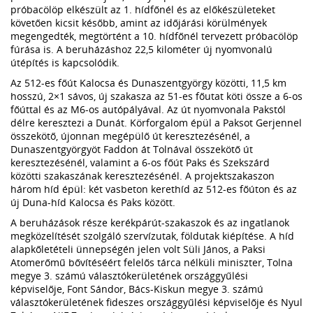
próbacölöp elkészült az 1. hídfőnél és az előkészületeket
követően kicsit később, amint az időjárási körülmények
megengedték, megtörtént a 10. hídfőnél tervezett próbacölöp
fúrása is. A beruházáshoz 22,5 kilométer új nyomvonalú
útépítés is kapcsolódik.
Az 512-es főút Kalocsa és Dunaszentgyörgy közötti, 11,5 km
hosszú, 2×1 sávos, új szakasza az 51-es főutat köti össze a 6-os
főúttal és az M6-os autópályával. Az út nyomvonala Pakstól
délre keresztezi a Dunát. Körforgalom épül a Paksot Gerjennel
összekötő, újonnan megépülő út keresztezésénél, a
Dunaszentgyörgyöt Faddon át Tolnával összekötő út
keresztezésénél, valamint a 6-os főút Paks és Szekszárd
közötti szakaszának keresztezésénél. A projektszakaszon
három híd épül: két vasbeton kerethíd az 512-es főúton és az
új Duna-híd Kalocsa és Paks között.
A beruházások része kerékpárút-szakaszok és az ingatlanok
megközelítését szolgáló szervízutak, földutak kiépítése. A híd
alapkőletételi ünnepségén jelen volt Süli János, a Paksi
Atomerőmű bővítéséért felelős tárca nélküli miniszter, Tolna
megye 3. számú választókerületének országgyűlési
képviselője, Font Sándor, Bács-Kiskun megye 3. számú
választókerületének fideszes országgyűlési képviselője és Nyul