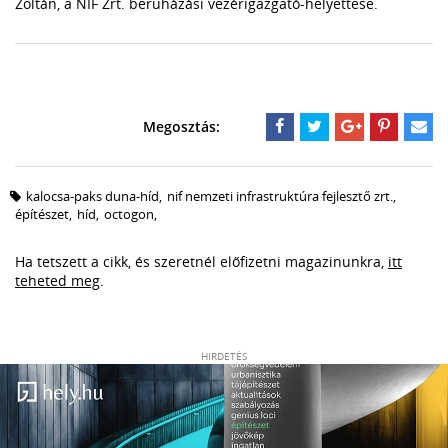
Zoltán, a NIF Zrt. beruházási vezérigazgató-helyettese.
kalocsa-paks duna-híd
,
nif nemzeti infrastruktúra fejlesztő zrt.
,
építészet
,
híd
,
octogon
,
Ha tetszett a cikk, és szeretnél előfizetni magazinunkra,
itt
teheted meg
.
HIRDETÉS