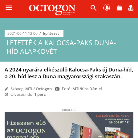
menu
search
2021-06-11 12:00
Építészet
LETETTÉK A KALOCSA-PAKS DUNA-
HÍD ALAPKÖVÉT
A 2024 nyarára elkészülő Kalocsa-Paks új Duna-híd,
a 20. híd lesz a Duna magyarországi szakaszán.
Szöveg:
MTI / Octogon
Fotó:
MTI/Kiss Dániel
Olvasási idő:
1 perc
HIRDETÉS