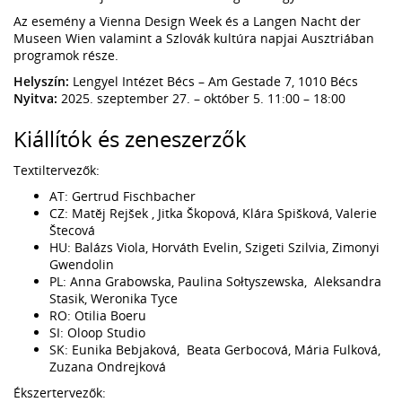
Az esemény a Vienna Design Week és a Langen Nacht der
Museen Wien valamint a Szlovák kultúra napjai Ausztriában
programok része.
Helyszín:
Lengyel Intézet Bécs – Am Gestade 7, 1010 Bécs
Nyitva:
2025. szeptember 27. – október 5. 11:00 – 18:00
Kiállítók és zeneszerzők
Textiltervezők:
AT: Gertrud Fischbacher
CZ: Matěj Rejšek , Jitka Škopová, Klára Spišková, Valerie
Štecová
HU: Balázs Viola, Horváth Evelin, Szigeti Szilvia, Zimonyi
Gwendolin
PL: Anna Grabowska, Paulina Sołtyszewska, Aleksandra
Stasik, Weronika Tyce
RO: Otilia Boeru
SI: Oloop Studio
SK: Eunika Bebjaková, Beata Gerbocová, Mária Fulková,
Zuzana Ondrejková
Ékszertervezők: