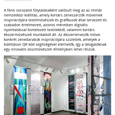
A fenti sorozatot folytatásaként valósult meg az az immár
nemzetközi kiállítás, amely kortárs zeneszerzők műveinek
inspirációjára textilművészek és grafikusok által tervezett és
szabadon értelmezett, azonos méretben digitális
nyomtatással kivitelezett textilekből, valamint kortárs
ékszerművészek munkáiból áll. Az ékszertervezők művei
konkrét zenedarabok inspirációjára születtek, amelyek a
kiállításon QR kód segítségével elérhetők, így a látogatóknak
egy innovatív összművészeti élményben lehet részük.