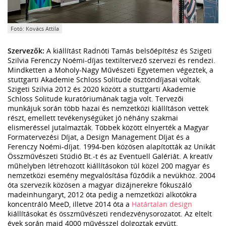
Fotó: Kovács Attila
Szervezők:
A kiállítást Radnóti Tamás belsőépítész és Szigeti
Szilvia Ferenczy Noémi-díjas textiltervező szervezi és rendezi.
Mindketten a Moholy-Nagy Művészeti Egyetemen végeztek, a
stuttgarti Akademie Schloss Solitude ösztöndíjasai voltak.
Szigeti Szilvia 2012 és 2020 között a stuttgarti Akademie
Schloss Solitude kuratóriumának tagja volt. Tervezői
munkájuk során több hazai és nemzetközi kiállításon vettek
részt, emellett tevékenységüket jó néhány szakmai
elismeréssel jutalmazták. Többek között elnyerték a Magyar
Formatervezési Díjat, a Design Management Díjat és a
Ferenczy Noémi-díjat. 1994-ben közösen alapították az Unikát
Összművészeti Stúdió Bt.-t és az Eventuell Galériát. A kreatív
műhelyben létrehozott kiállításokon túl közel 200 magyar és
nemzetközi esemény megvalósítása fűződik a nevükhöz. 2004
óta szervezik közösen a magyar dizájnerekre fókuszáló
madeinhungaryt, 2012 óta pedig a nemzetközi alkotókra
koncentráló MeeD, illetve 2014 óta a
Határtalan design
kiállításokat és összművészeti rendezvénysorozatot. Az eltelt
évek során majd 4000 művésszel dolgoztak együtt.