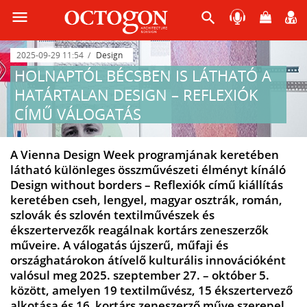
menu
search
2025-09-29 11:54
Design
HOLNAPTÓL BÉCSBEN IS LÁTHATÓ A
HATÁRTALAN DESIGN – REFLEXIÓK
CÍMŰ VÁLOGATÁS
A Vienna Design Week programjának keretében
látható különleges összművészeti élményt kínáló
Design without borders – Reflexiók című kiállítás
keretében cseh, lengyel, magyar osztrák, román,
szlovák és szlovén textilművészek és
ékszertervezők reagálnak kortárs zeneszerzők
műveire. A válogatás újszerű, műfaji és
országhatárokon átívelő kulturális innovációként
valósul meg 2025. szeptember 27. – október 5.
között, amelyen 19 textilművész, 15 ékszertervező
alkotása és 16 kortárs zeneszerző műve szerepel.