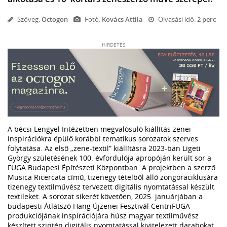
Szöveg:
Octogon
Fotó:
Kovács Attila
Olvasási idő:
2 perc
HIRDETÉS
A bécsi Lengyel Intézetben megvalósuló kiállítás zenei
inspirációkra épülő korábbi tematikus sorozatok szerves
folytatása. Az első „zene-textil” kiállításra 2023-ban Ligeti
György születésének 100. évfordulója apropóján került sor a
FUGA Budapesi Építészeti Központban. A projektben a szerző
Musica Ricercata című, tizenegy tételből álló zongoraciklusára
tizenegy textilművész tervezett digitális nyomtatással készült
textileket. A sorozat sikerét követően, 2025. januárjában a
budapesti Átlátszó Hang Újzenei Fesztivál CentriFUGA
produkciójának inspirációjára húsz magyar textilművész
készített szintén digitális nyomtatással kivitelezett darabokat,