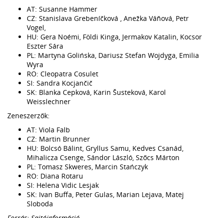
AT: Susanne Hammer
CZ: Stanislava Grebeníčková , Anežka Váňová, Petr
Vogel,
HU: Gera Noémi, Földi Kinga, Jermakov Katalin, Kocsor
Eszter Sára
PL: Martyna Golińska, Dariusz Stefan Wojdyga, Emilia
Wyra
RO: Cleopatra Cosulet
SI: Sandra Kocjančič
SK: Blanka Cepková, Karin Šusteková, Karol
Weisslechner
Zeneszerzők:
AT: Viola Falb
CZ: Martin Brunner
HU: Bolcsó Bálint, Gryllus Samu, Kedves Csanád,
Mihalicza Csenge, Sándor László, Szőcs Márton
PL: Tomasz Skweres, Marcin Stańczyk
RO: Diana Rotaru
SI: Helena Vidic Lesjak
SK: Ivan Buffa, Peter Gulas, Marian Lejava, Matej
Sloboda
Forrás: Sajtóinformáció