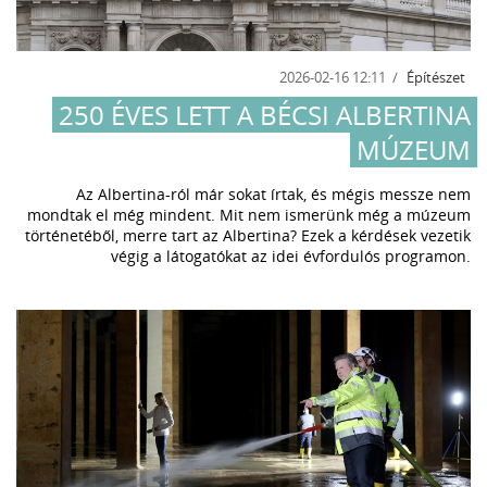
2026-02-16 12:11
Építészet
250 ÉVES LETT A BÉCSI ALBERTINA
MÚZEUM
Az Albertina-ról már sokat írtak, és mégis messze nem
mondtak el még mindent. Mit nem ismerünk még a múzeum
történetéből, merre tart az Albertina? Ezek a kérdések vezetik
végig a látogatókat az idei évfordulós programon.