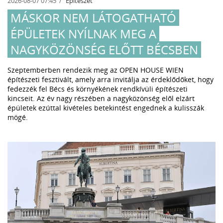
2026-08-07 07:45
Építészet
MÁSKOR NEM LÁTOGATHATÓ
ÉPÜLETEK NYÍLNAK MEG A
NAGYKÖZÖNSÉG ELŐTT BÉCSBEN
Szeptemberben rendezik meg az OPEN HOUSE WIEN
építészeti fesztivált, amely arra invitálja az érdeklődőket, hogy
fedezzék fel Bécs és környékének rendkívüli építészeti
kincseit. Az év nagy részében a nagyközönség elől elzárt
épületek ezúttal kivételes betekintést engednek a kulisszák
mögé.